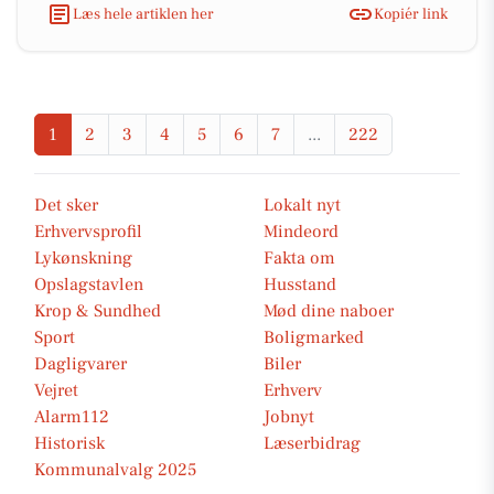
Læs hele artiklen her
Kopiér link
1
2
3
4
5
6
7
...
222
Det sker
Lokalt nyt
Erhvervsprofil
Mindeord
Lykønskning
Fakta om
Opslagstavlen
Husstand
Krop & Sundhed
Mød dine naboer
Sport
Boligmarked
Dagligvarer
Biler
Vejret
Erhverv
Alarm112
Jobnyt
Historisk
Læserbidrag
Kommunalvalg 2025