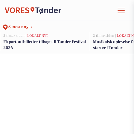
VORES
Tønder
Seneste nyt ›
2 timer siden |
LOKALT NYT
3 timer siden |
LOKALT N
Få partoutbilletter tilbage til Tønder Festival
Musikalsk oplevelse f
2026
starter i Tønder