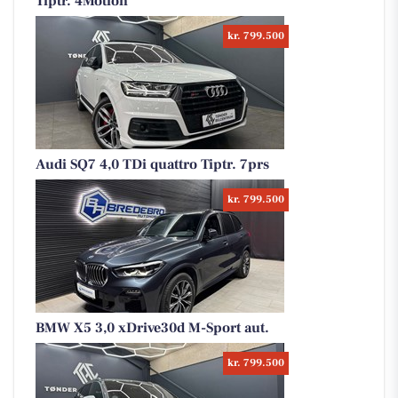
Tiptr. 4Motion
kr. 799.500
Audi SQ7 4,0 TDi quattro Tiptr. 7prs
kr. 799.500
BMW X5 3,0 xDrive30d M-Sport aut.
kr. 799.500