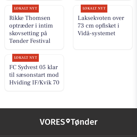
LOKALT NYT
LOKALT NYT
Rikke Thomsen
Laksekvoten over
optræder i intim
73 cm opfisket i
skovsetting på
Vidå-systemet
Tønder Festival
LOKALT NYT
FC Sydvest 05 klar
til sæsonstart mod
Hviding IF/Kvik 70
VORES
Tønder