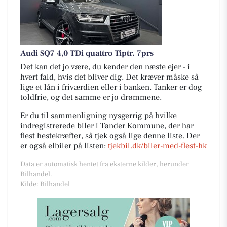
Audi SQ7 4,0 TDi quattro Tiptr. 7prs
Det kan det jo være, du kender den næste ejer - i
hvert fald, hvis det bliver dig. Det kræver måske så
lige et lån i friværdien eller i banken. Tanker er dog
toldfrie, og det samme er jo drømmene.
Er du til sammenligning nysgerrig på hvilke
indregistrerede biler i Tønder Kommune, der har
flest hestekræfter, så tjek også lige denne liste. Der
er også elbiler på listen:
tjekbil.dk/biler-med-flest-hk
Data er automatisk hentet fra eksterne kilder, herunder
Bilhandel.
Kilde: Bilhandel