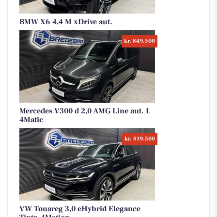
BMW X6 4,4 M xDrive aut.
kr. 849.500
Mercedes V300 d 2,0 AMG Line aut. L
4Matic
kr. 819.500
VW Touareg 3,0 eHybrid Elegance