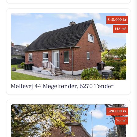
845.000 kr
2
148 m
Møllevej 44 Møgeltønder, 6270 Tønder
520.000 kr
2
96 m