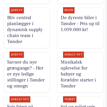
JOBNYT
BILER
Bliv central
De dyreste biler i
planlægger i
Tønder - Pris op til
dynamisk supply
1.019.000 kr!
chain team i
Tønder
JOBNYT
LOKALT NYT
Savner du nye
Musikalsk
græsgange? - Her
oplevelse for
er nye ledige
babyer og
stillinger i Tønder
forældre starter i
og omegn
Tønder
LOKALT NYT
VEJRET
Sejr fejret på
Sol og roligt vejr