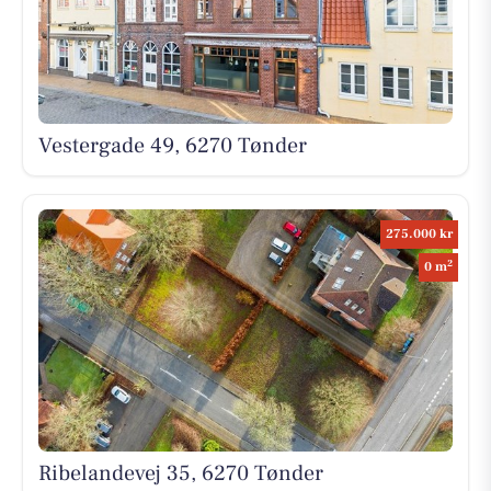
Vestergade 49, 6270 Tønder
275.000 kr
2
0 m
Ribelandevej 35, 6270 Tønder