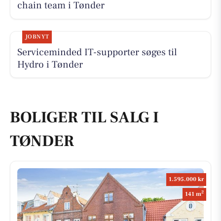
chain team i Tønder
JOBNYT
Serviceminded IT-supporter søges til
Hydro i Tønder
BOLIGER TIL SALG I
TØNDER
1.595.000 kr
2
141 m