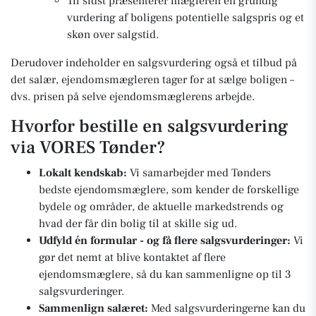
Til sidst præsenterer mægleren en grundig
vurdering af boligens potentielle salgspris og et
skøn over salgstid.
Derudover indeholder en salgsvurdering også et tilbud på
det salær, ejendomsmægleren tager for at sælge boligen –
dvs. prisen på selve ejendomsmæglerens arbejde.
Hvorfor bestille en salgsvurdering
via VORES Tønder?
Lokalt kendskab:
Vi samarbejder med Tønders
bedste ejendomsmæglere, som kender de forskellige
bydele og områder, de aktuelle markedstrends og
hvad der får din bolig til at skille sig ud.
Udfyld én formular - og få flere salgsvurderinger:
Vi
gør det nemt at blive kontaktet af flere
ejendomsmæglere, så du kan sammenligne op til 3
salgsvurderinger.
Sammenlign salæret:
Med salgsvurderingerne kan du