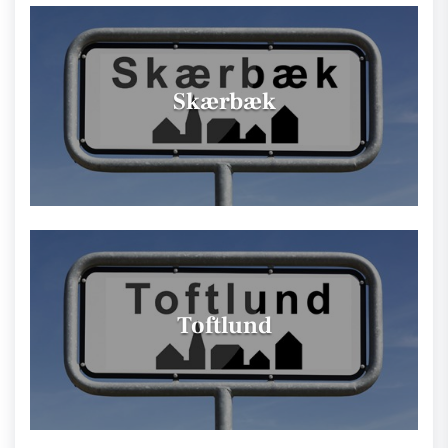
Skærbæk
Toftlund