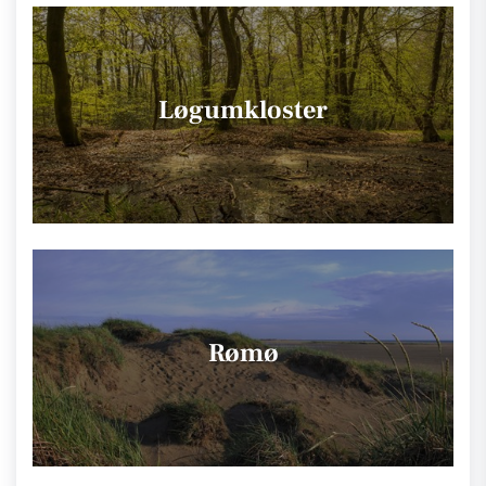
Løgumkloster
Rømø