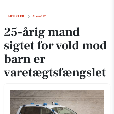
25-årig mand sigtet for vold mod barn er varetægtsfængslet
ARTIKLER
Alarm112
25-årig mand
sigtet for vold mod
barn er
varetægtsfængslet