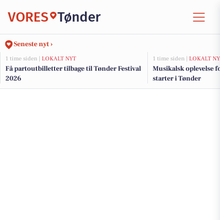
VORES
Tønder
Seneste nyt ›
1 time siden |
LOKALT NYT
1 time siden |
LOKALT NY
Få partoutbilletter tilbage til Tønder Festival
Musikalsk oplevelse f
2026
starter i Tønder