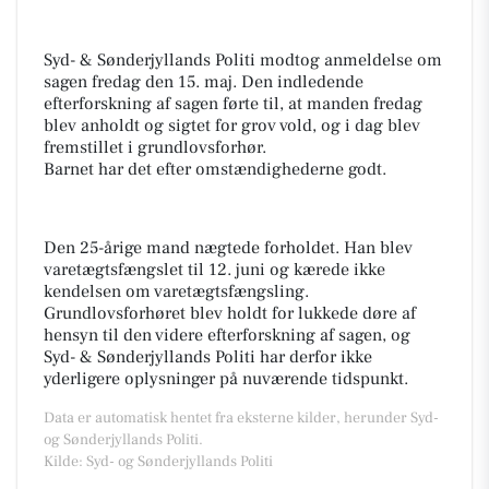
Syd- & Sønderjyllands Politi modtog anmeldelse om
sagen fredag den 15. maj. Den indledende
efterforskning af sagen førte til, at manden fredag
blev anholdt og sigtet for grov vold, og i dag blev
fremstillet i grundlovsforhør.
Barnet har det efter omstændighederne godt.
Den 25-årige mand nægtede forholdet. Han blev
varetægtsfængslet til 12. juni og kærede ikke
kendelsen om varetægtsfængsling.
Grundlovsforhøret blev holdt for lukkede døre af
hensyn til den videre efterforskning af sagen, og
Syd- & Sønderjyllands Politi har derfor ikke
yderligere oplysninger på nuværende tidspunkt.
Data er automatisk hentet fra eksterne kilder, herunder Syd-
og Sønderjyllands Politi.
Kilde: Syd- og Sønderjyllands Politi