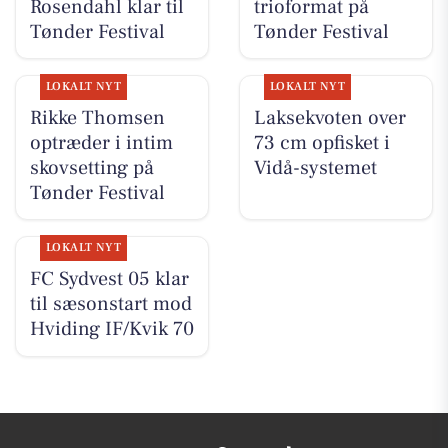
Rosendahl klar til
trioformat på
Tønder Festival
Tønder Festival
LOKALT NYT
LOKALT NYT
Rikke Thomsen
Laksekvoten over
optræder i intim
73 cm opfisket i
skovsetting på
Vidå-systemet
Tønder Festival
LOKALT NYT
FC Sydvest 05 klar
til sæsonstart mod
Hviding IF/Kvik 70