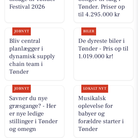
Festival 2026
Tønder. Priser op
til 4.295.000 kr
JOBNYT
BILER
Bliv central
De dyreste biler i
planlægger i
Tønder - Pris op til
dynamisk supply
1.019.000 kr!
chain team i
Tønder
JOBNYT
LOKALT NYT
Savner du nye
Musikalsk
græsgange? - Her
oplevelse for
er nye ledige
babyer og
stillinger i Tønder
forældre starter i
og omegn
Tønder