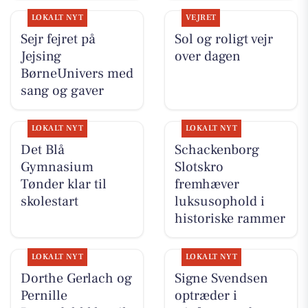
LOKALT NYT
VEJRET
Sejr fejret på
Sol og roligt vejr
Jejsing
over dagen
BørneUnivers med
sang og gaver
LOKALT NYT
LOKALT NYT
Det Blå
Schackenborg
Gymnasium
Slotskro
Tønder klar til
fremhæver
skolestart
luksusophold i
historiske rammer
LOKALT NYT
LOKALT NYT
Dorthe Gerlach og
Signe Svendsen
Pernille
optræder i