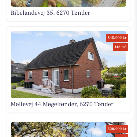
Ribelandevej 35, 6270 Tønder
845.000 kr
2
148 m
Møllevej 44 Møgeltønder, 6270 Tønder
520.000 kr
2