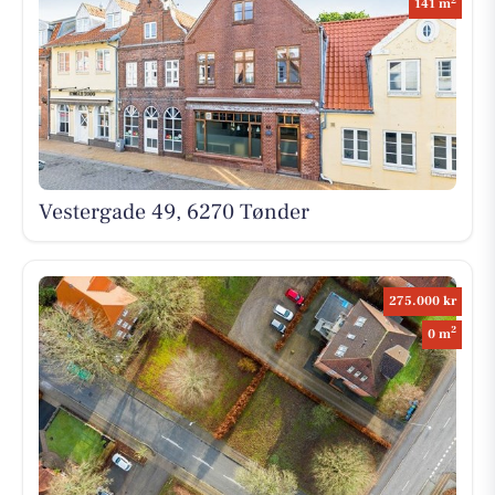
141 m
Vestergade 49, 6270 Tønder
275.000 kr
2
0 m