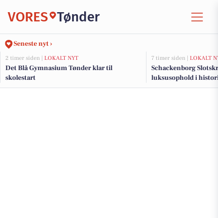
VORES
Tønder
Seneste nyt ›
2 timer siden |
LOKALT NYT
7 timer siden |
LOKALT N
Det Blå Gymnasium Tønder klar til
Schackenborg Slotsk
skolestart
luksusophold i histo