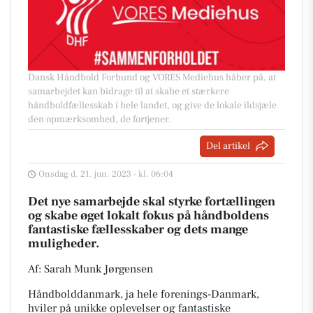
Dansk Håndbold Forbund og VORES Mediehus håber på, at
samarbejdet kan bidrage til at skabe et stærkere
håndboldfællesskab i hele landet, og give de lokale ildsjæle
den opmærksomhed, de fortjener.
Del artikel
Onsdag d. 21. jun. 2023 - kl. 06:04
Det nye samarbejde skal styrke fortællingen
og skabe øget lokalt fokus på håndboldens
fantastiske fællesskaber og dets mange
muligheder.
Af: Sarah Munk Jørgensen
Håndbolddanmark, ja hele forenings-Danmark,
hviler på unikke oplevelser og fantastiske