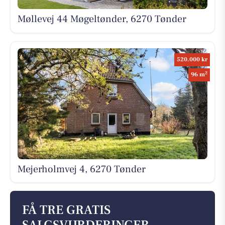
Møllevej 44 Møgeltønder, 6270 Tønder
520.000 kr
2
96 m
Mejerholmvej 4, 6270 Tønder
FÅ TRE GRATIS