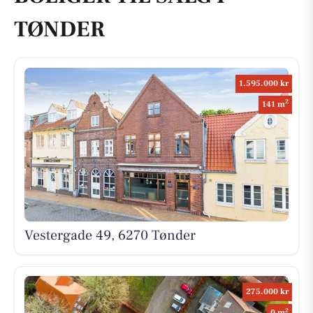
TØNDER
1.595.000 kr
2
141 m
Vestergade 49, 6270 Tønder
275.000 kr
2
0 m