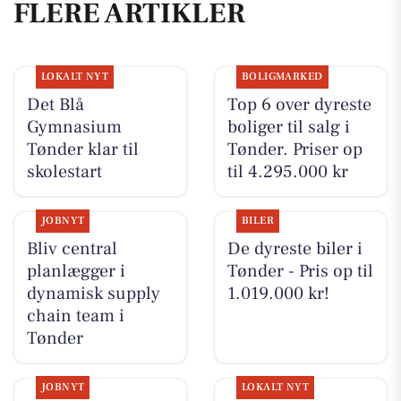
FLERE ARTIKLER
LOKALT NYT
BOLIGMARKED
Det Blå
Top 6 over dyreste
Gymnasium
boliger til salg i
Tønder klar til
Tønder. Priser op
skolestart
til 4.295.000 kr
JOBNYT
BILER
Bliv central
De dyreste biler i
planlægger i
Tønder - Pris op til
dynamisk supply
1.019.000 kr!
chain team i
Tønder
JOBNYT
LOKALT NYT