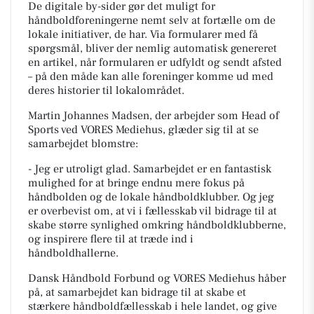
De digitale by-sider gør det muligt for
håndboldforeningerne nemt selv at fortælle om de
lokale initiativer, de har. Via formularer med få
spørgsmål, bliver der nemlig automatisk genereret
en artikel, når formularen er udfyldt og sendt afsted
– på den måde kan alle foreninger komme ud med
deres historier til lokalområdet.
Martin Johannes Madsen, der arbejder som Head of
Sports ved VORES Mediehus, glæder sig til at se
samarbejdet blomstre:
- Jeg er utroligt glad. Samarbejdet er en fantastisk
mulighed for at bringe endnu mere fokus på
håndbolden og de lokale håndboldklubber. Og jeg
er overbevist om, at vi i fællesskab vil bidrage til at
skabe større synlighed omkring håndboldklubberne,
og inspirere flere til at træde ind i
håndboldhallerne.
Dansk Håndbold Forbund og VORES Mediehus håber
på, at samarbejdet kan bidrage til at skabe et
stærkere håndboldfællesskab i hele landet, og give