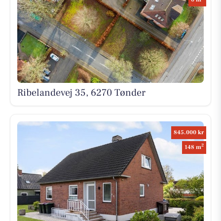
Ribelandevej 35, 6270 Tønder
845.000 kr
2
148 m