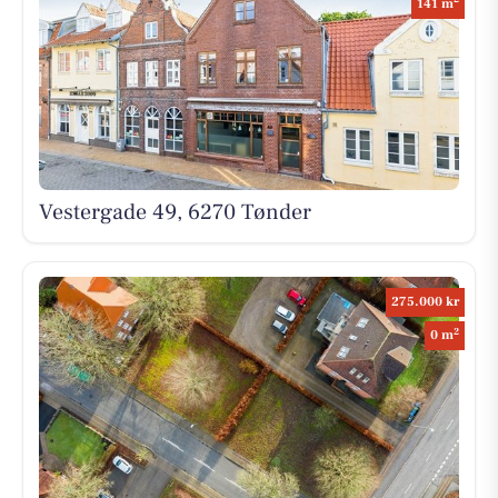
141 m
Vestergade 49, 6270 Tønder
275.000 kr
2
0 m