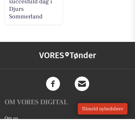
succesfuld dag i
Djurs
Sommerland
VORES
Tønder
OM VORES DIGITAL
Tilmeld nyhedsbrev
Om os
For annoncører