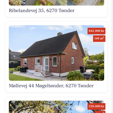
Ribelandevej 35, 6270 Tønder
845.000 kr
2
148 m
Møllevej 44 Møgeltønder, 6270 Tønder
520.000 kr
2