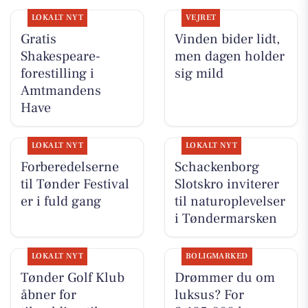
LOKALT NYT
VEJRET
Gratis
Vinden bider lidt,
Shakespeare-
men dagen holder
forestilling i
sig mild
Amtmandens
Have
LOKALT NYT
LOKALT NYT
Forberedelserne
Schackenborg
til Tønder Festival
Slotskro inviterer
er i fuld gang
til naturoplevelser
i Tøndermarsken
LOKALT NYT
BOLIGMARKED
Tønder Golf Klub
Drømmer du om
åbner for
luksus? For