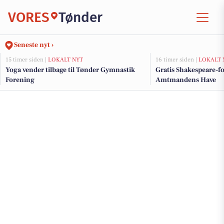
VORES
Tønder
Seneste nyt ›
15 timer siden |
LOKALT NYT
16 timer siden |
LOKALT 
Yoga vender tilbage til Tønder Gymnastik
Gratis Shakespeare-for
Forening
Amtmandens Have