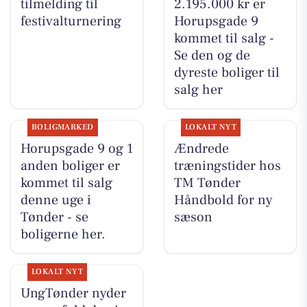
tilmelding til
2.195.000 kr er
festivalturnering
Horupsgade 9
kommet til salg -
Se den og de
dyreste boliger til
salg her
BOLIGMARKED
LOKALT NYT
Horupsgade 9 og 1
Ændrede
anden boliger er
træningstider hos
kommet til salg
TM Tønder
denne uge i
Håndbold for ny
Tønder - se
sæson
boligerne her.
LOKALT NYT
UngTønder nyder