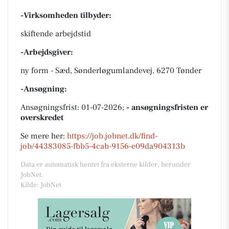
-Virksomheden tilbyder:
skiftende arbejdstid
-Arbejdsgiver:
ny form - Sæd, Sønderløgumlandevej, 6270 Tønder
-Ansøgning:
Ansøgningsfrist: 01-07-2026;
- ansøgningsfristen er
overskredet
Se mere her:
https://job.jobnet.dk/find-
job/44383085-fbb5-4cab-9156-e09da904313b
Data er automatisk hentet fra eksterne kilder, herunder
JobNet.
Kilde: JobNet