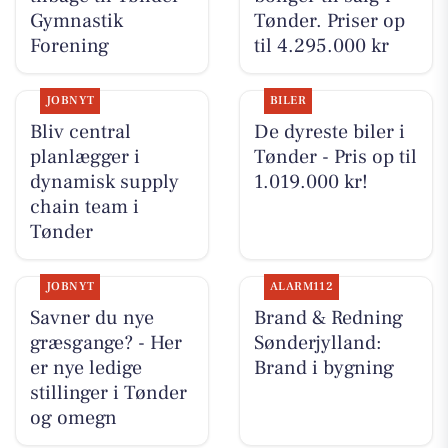
Gymnastik
Tønder. Priser op
Forening
til 4.295.000 kr
JOBNYT
BILER
Bliv central
De dyreste biler i
planlægger i
Tønder - Pris op til
dynamisk supply
1.019.000 kr!
chain team i
Tønder
JOBNYT
ALARM112
Savner du nye
Brand & Redning
græsgange? - Her
Sønderjylland:
er nye ledige
Brand i bygning
stillinger i Tønder
og omegn