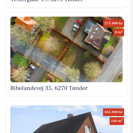
275.000 kr
2
0 m
Ribelandevej 35, 6270 Tønder
845.000 kr
2
148 m