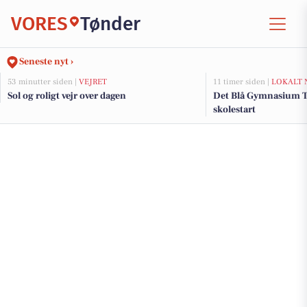
VORES
Tønder
Seneste nyt ›
53 minutter siden |
VEJRET
11 timer siden |
LOKALT 
Sol og roligt vejr over dagen
Det Blå Gymnasium Tø
skolestart