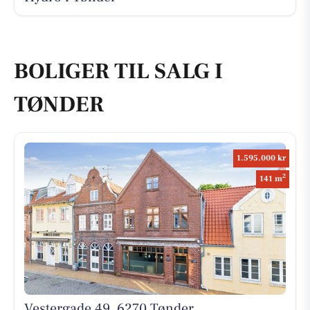
BOLIGER TIL SALG I
TØNDER
1.595.000 kr
2
141 m
Vestergade 49, 6270 Tønder