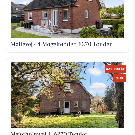
Møllevej 44 Møgeltønder, 6270 Tønder
520.000 kr
2
96 m
Mejerholmvej 4, 6270 Tønder