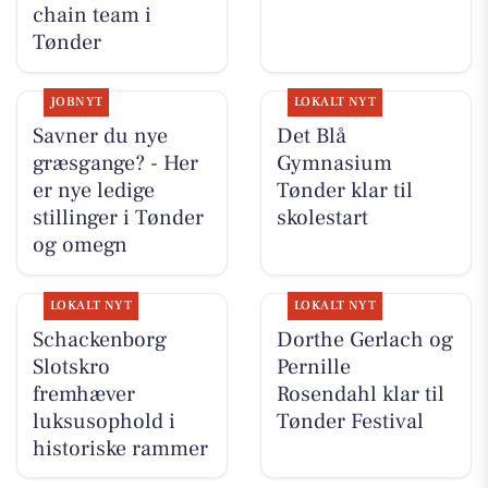
chain team i
Tønder
JOBNYT
LOKALT NYT
Savner du nye
Det Blå
græsgange? - Her
Gymnasium
er nye ledige
Tønder klar til
stillinger i Tønder
skolestart
og omegn
LOKALT NYT
LOKALT NYT
Schackenborg
Dorthe Gerlach og
Slotskro
Pernille
fremhæver
Rosendahl klar til
luksusophold i
Tønder Festival
historiske rammer