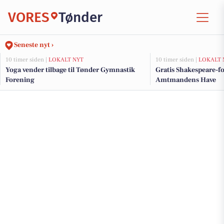
VORES
Tønder
Seneste nyt ›
10 timer siden |
LOKALT NYT
10 timer siden |
LOKALT 
Yoga vender tilbage til Tønder Gymnastik
Gratis Shakespeare-for
Forening
Amtmandens Have