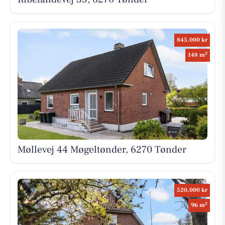
845.000 kr
2
148 m
Møllevej 44 Møgeltønder, 6270 Tønder
520.000 kr
2
96 m