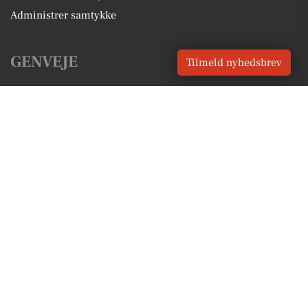
Administrer samtykke
GENVEJE
Tilmeld nyhedsbrev
Seneste nyt fra Tønder
Vores lokale erhverv
Kalenderen for Tønder
Fakta om Tønder
Erhvervsartikler
Tønder Kommune
Få en gratis salgsvurdering
Sponsoreret indhold
Alt om Tønder