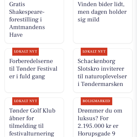
Gratis
Vinden bider lidt,
Shakespeare-
men dagen holder
forestilling i
sig mild
Amtmandens
Have
LOKALT NYT
LOKALT NYT
Forberedelserne
Schackenborg
til Tønder Festival
Slotskro inviterer
er i fuld gang
til naturoplevelser
i Tøndermarsken
LOKALT NYT
BOLIGMARKED
Tønder Golf Klub
Drømmer du om
åbner for
luksus? For
tilmelding til
2.195.000 kr er
festivalturnering
Horupsgade 9