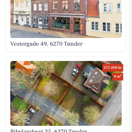
Vestergade 49, 6270 Tønder
275.000 kr
2
0 m
Ribelandevej 35, 6270 Tønder