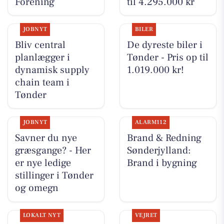
Forening
til 4.295.000 kr
JOBNYT
BILER
Bliv central
De dyreste biler i
planlægger i
Tønder - Pris op til
dynamisk supply
1.019.000 kr!
chain team i
Tønder
JOBNYT
ALARM112
Savner du nye
Brand & Redning
græsgange? - Her
Sønderjylland:
er nye ledige
Brand i bygning
stillinger i Tønder
og omegn
LOKALT NYT
VEJRET