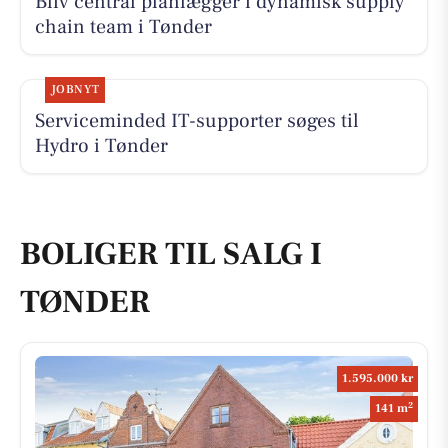
Bliv central planlægger i dynamisk supply
chain team i Tønder
JOBNYT
Serviceminded IT-supporter søges til
Hydro i Tønder
BOLIGER TIL SALG I
TØNDER
1.595.000 kr
2
141 m