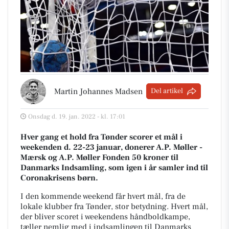
Martin Johannes Madsen
Del artikel
Onsdag d. 19. jan. 2022 - kl. 17:01
Hver gang et hold fra Tønder scorer et mål i
weekenden d. 22-23 januar, donerer A.P. Møller -
Mærsk og A.P. Møller Fonden 50 kroner til
Danmarks Indsamling, som igen i år samler ind til
Coronakrisens børn.
I den kommende weekend får hvert mål, fra de
lokale klubber fra Tønder, stor betydning. Hvert mål,
der bliver scoret i weekendens håndboldkampe,
tæller nemlig med i indsamlingen til Danmarks