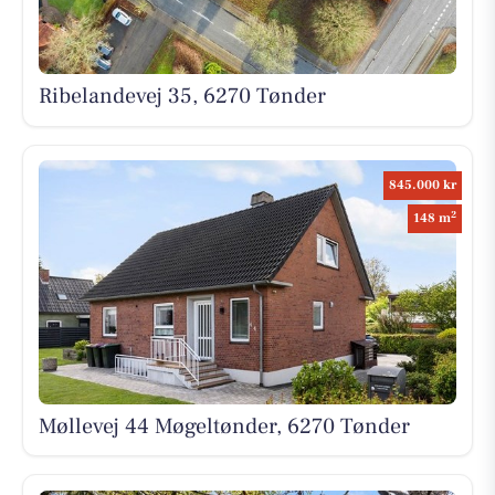
Ribelandevej 35, 6270 Tønder
845.000 kr
2
148 m
Møllevej 44 Møgeltønder, 6270 Tønder