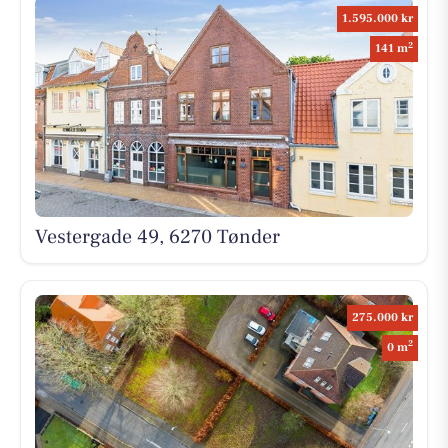
1.595.000 kr
2
141 m
Vestergade 49, 6270 Tønder
275.000 kr
2
0 m