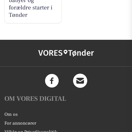
babyer og
forældre starter i
Tønder
VORES
Tønder
OM VORES DIGITAL
Om os
For annoncører
Vilkår og Privatlivspolitik