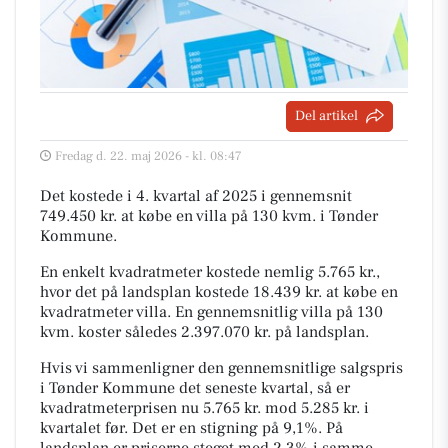
Del artikel
Fredag d. 22. maj 2026 - kl. 08:47
Det kostede i 4. kvartal af 2025 i gennemsnit
749.450 kr. at købe en villa på 130 kvm. i Tønder
Kommune.
En enkelt kvadratmeter kostede nemlig 5.765 kr.,
hvor det på landsplan kostede 18.439 kr. at købe en
kvadratmeter villa. En gennemsnitlig villa på 130
kvm. koster således 2.397.070 kr. på landsplan.
Hvis vi sammenligner den gennemsnitlige salgspris
i Tønder Kommune det seneste kvartal, så er
kvadratmeterprisen nu 5.765 kr. mod 5.285 kr. i
kvartalet før. Det er en stigning på 9,1%. På
landsplan er priserne steget med 2,3% i samme