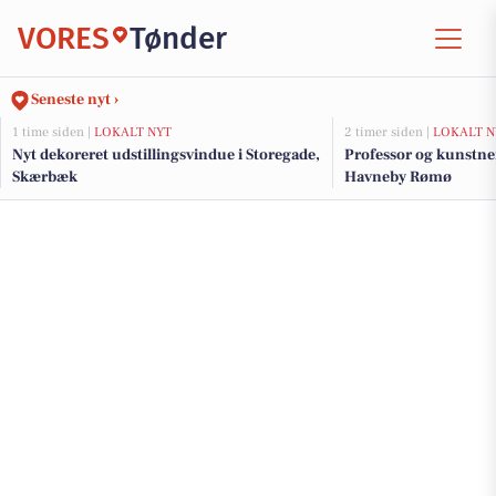
VORES
Tønder
Seneste nyt ›
1 time siden |
LOKALT NYT
2 timer siden |
LOKALT N
Nyt dekoreret udstillingsvindue i Storegade,
Professor og kunstner
Skærbæk
Havneby Rømø