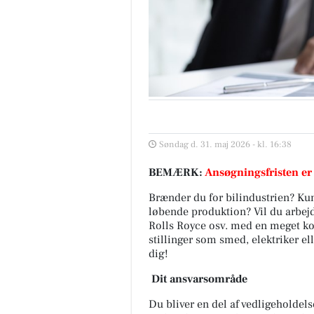
Søndag d. 31. maj 2026 - kl. 16:38
BEMÆRK:
Ansøgningsfristen er
Brænder du for bilindustrien? Ku
løbende produktion? Vil du arbej
Rolls Royce osv. med en meget ko
stillinger som smed, elektriker el
dig!
Dit ansvarsområde
Du bliver en del af vedligeholdel