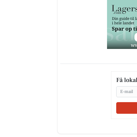
Få loka
Email