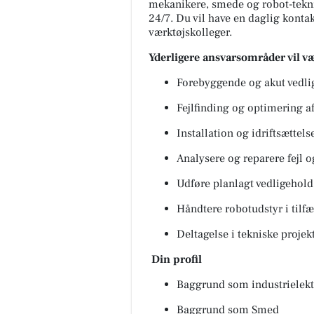
mekanikere, smede og robot-tekni
24/7. Du vil have en daglig kontak
værktøjskolleger.
Yderligere ansvarsområder vil v
Forebyggende og akut vedlig
Fejlfinding og optimering 
Installation og idriftsættels
Analysere og reparere fejl o
Udføre planlagt vedligehold 
Håndtere robotudstyr i tilf
Deltagelse i tekniske projek
Din profil
Baggrund som industrielektr
Baggrund som Smed