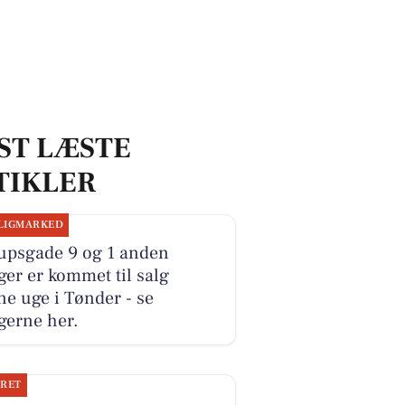
ST LÆSTE
TIKLER
LIGMARKED
upsgade 9 og 1 anden
ger er kommet til salg
e uge i Tønder - se
gerne her.
JRET