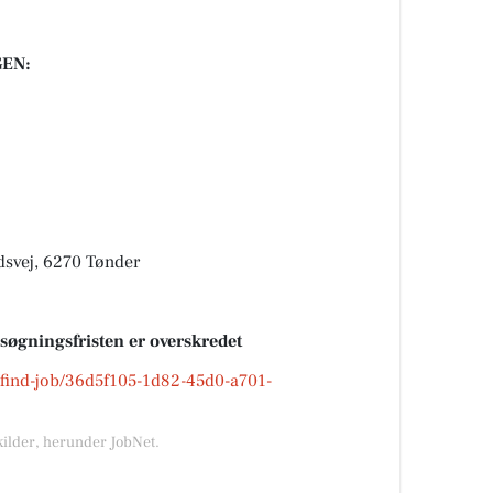
EN:
svej, 6270 Tønder
nsøgningsfristen er overskredet
k/find-job/36d5f105-1d82-45d0-a701-
kilder, herunder JobNet.