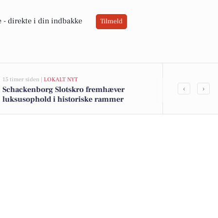
 -
direkte i din indbakke
Tilmeld
15 timer siden |
LOKALT NYT
16 timer siden |
L
‹
›
Schackenborg Slotskro fremhæver
Dorthe Gerla
luksusophold i historiske rammer
til Tønder Fe