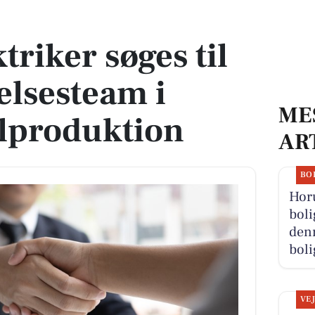
ldelsesteam i high-end bilproduktion
triker søges til
elsesteam i
ME
ilproduktion
AR
BO
Hor
boli
denn
boli
VE