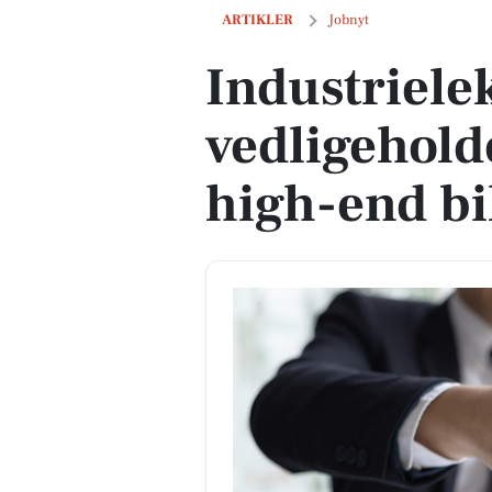
Industrielektriker søges til vedligeho
ARTIKLER
Jobnyt
Industrielek
vedligehold
high-end b