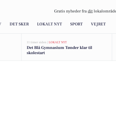
Gratis nyheder fra
dit
lokalområde
V
DET SKER
LOKALT NYT
SPORT
VEJRET
11 timer siden |
LOKALT NYT
Det Blå Gymnasium Tønder klar til
skolestart