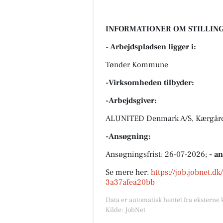
INFORMATIONER OM STILLING
- Arbejdspladsen ligger i:
Tønder Kommune
-Virksomheden tilbyder:
-Arbejdsgiver:
ALUNITED Denmark A/S, Kærgård
-Ansøgning:
Ansøgningsfrist: 26-07-2026;
- a
Se mere her:
https://job.jobnet.d
3a37afea20bb
Data er automatisk hentet fra eksterne 
Kilde: JobNet