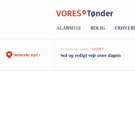
VORES
Tønder
ALARM112
BOLIG
ERHVER
15 minutter siden |
VEJRET
Seneste nyt ›
Sol og roligt vejr over dagen