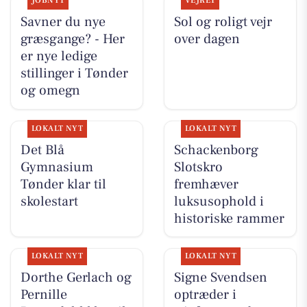
JOBNYT
VEJRET
Savner du nye
Sol og roligt vejr
græsgange? - Her
over dagen
er nye ledige
stillinger i Tønder
og omegn
LOKALT NYT
LOKALT NYT
Det Blå
Schackenborg
Gymnasium
Slotskro
Tønder klar til
fremhæver
skolestart
luksusophold i
historiske rammer
LOKALT NYT
LOKALT NYT
Dorthe Gerlach og
Signe Svendsen
Pernille
optræder i