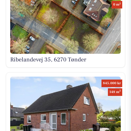
2
0 m
Ribelandevej 35, 6270 Tønder
845.000 kr
2
148 m