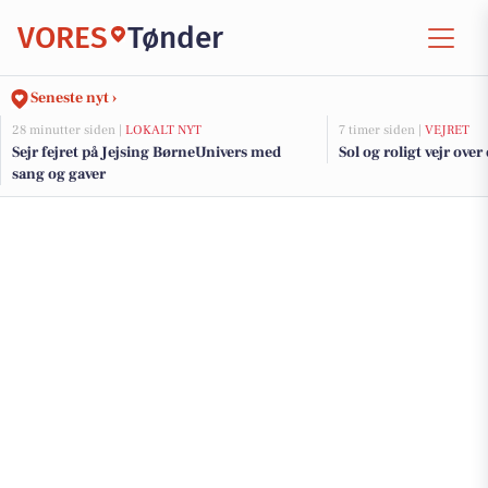
VORES
Tønder
Seneste nyt ›
28 minutter siden |
LOKALT NYT
7 timer siden |
VEJRET
Sejr fejret på Jejsing BørneUnivers med
Sol og roligt vejr ove
sang og gaver