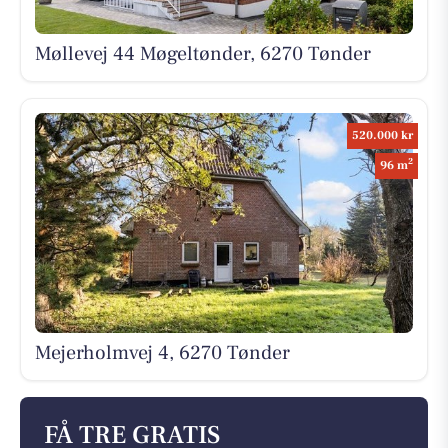
Møllevej 44 Møgeltønder, 6270 Tønder
520.000 kr
2
96 m
Mejerholmvej 4, 6270 Tønder
FÅ TRE GRATIS