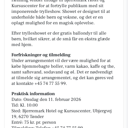
Henning vender tilbage til Bjerremark Hotel og
Kursuscenter for at fortrylle publikum med sit
imponerende trylleshow. Showet er designet til at
underholde både børn og voksne, og det er en
oplagt mulighed for en magisk oplevelse.
Efter trylleshowet er der gratis ballondyr til alle
børn, hvilket sikrer, at de små får en ekstra glæde
med hjem.
Forfriskninger og tilmelding
Under arrangementet vil der være mulighed for at
købe hjemmebagte boller, varm kakao, kaffe og the,
samt saftevand, sodavand og øl. Det er nødvendigt
at tilmelde sig arrangementet, og det kan gøres ved
at kontakte +45 74 77 55 99.
Praktisk information
Dato: Onsdag den 11. februar 2026
Tid: Kl. 10:00
Sted: Bjerremark Hotel og Kursuscenter, Ubjergvej
19, 6270 Tønder
Entré: 75 kr. pr. person