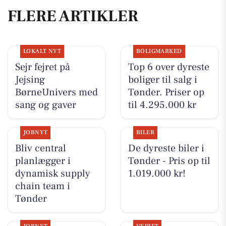
FLERE ARTIKLER
LOKALT NYT
BOLIGMARKED
Sejr fejret på
Top 6 over dyreste
Jejsing
boliger til salg i
BørneUnivers med
Tønder. Priser op
sang og gaver
til 4.295.000 kr
JOBNYT
BILER
Bliv central
De dyreste biler i
planlægger i
Tønder - Pris op til
dynamisk supply
1.019.000 kr!
chain team i
Tønder