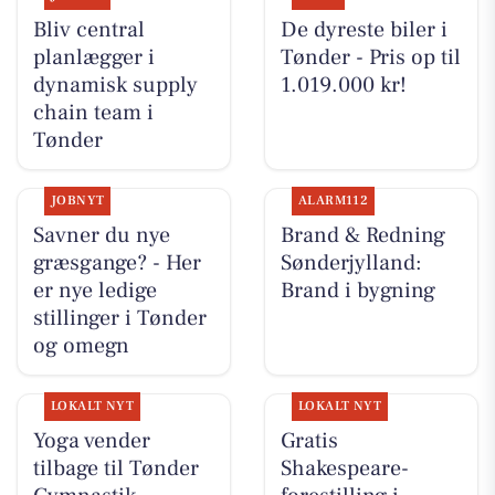
Bliv central
De dyreste biler i
planlægger i
Tønder - Pris op til
dynamisk supply
1.019.000 kr!
chain team i
Tønder
JOBNYT
ALARM112
Savner du nye
Brand & Redning
græsgange? - Her
Sønderjylland:
er nye ledige
Brand i bygning
stillinger i Tønder
og omegn
LOKALT NYT
LOKALT NYT
Yoga vender
Gratis
tilbage til Tønder
Shakespeare-