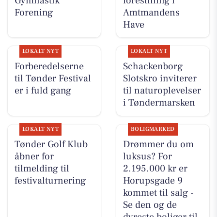
Gymnastik
forestilling i
Forening
Amtmandens
Have
LOKALT NYT
LOKALT NYT
Forberedelserne
Schackenborg
til Tønder Festival
Slotskro inviterer
er i fuld gang
til naturoplevelser
i Tøndermarsken
LOKALT NYT
BOLIGMARKED
Tønder Golf Klub
Drømmer du om
åbner for
luksus? For
tilmelding til
2.195.000 kr er
festivalturnering
Horupsgade 9
kommet til salg -
Se den og de