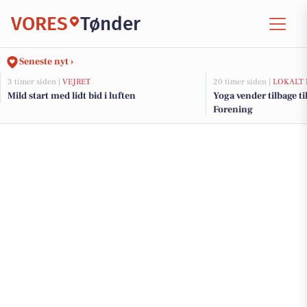
VORES
Tønder
Seneste nyt ›
3 timer siden |
VEJRET
20 timer siden |
LOKALT 
Mild start med lidt bid i luften
Yoga vender tilbage t
Forening