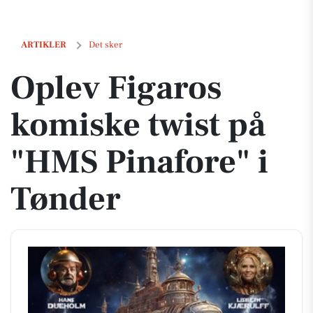
Oplev Figaros komiske twist på "HMS Pinafore" i Tønder
ARTIKLER
Det sker
Oplev Figaros
komiske twist på
"HMS Pinafore" i
Tønder