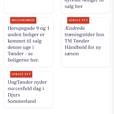
dyreste boliger til
salg her
BOLIGMARKED
LOKALT NYT
Horupsgade 9 og 1
Ændrede
anden boliger er
træningstider hos
kommet til salg
TM Tønder
denne uge i
Håndbold for ny
Tønder - se
sæson
boligerne her.
LOKALT NYT
UngTønder nyder
succesfuld dag i
Djurs
Sommerland