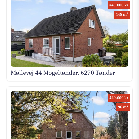
845.000 kr
2
148 m
Møllevej 44 Møgeltønder, 6270 Tønder
520.000 kr
2
96 m