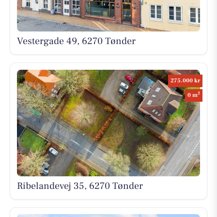
Vestergade 49, 6270 Tønder
275.000 kr
2
0 m
Ribelandevej 35, 6270 Tønder