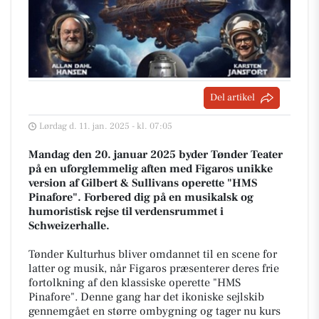
Del artikel
Lørdag d. 11. jan. 2025 - kl. 07:05
Mandag den 20. januar 2025 byder Tønder Teater
på en uforglemmelig aften med Figaros unikke
version af Gilbert & Sullivans operette "HMS
Pinafore". Forbered dig på en musikalsk og
humoristisk rejse til verdensrummet i
Schweizerhalle.
Tønder Kulturhus bliver omdannet til en scene for
latter og musik, når Figaros præsenterer deres frie
fortolkning af den klassiske operette "HMS
Pinafore". Denne gang har det ikoniske sejlskib
gennemgået en større ombygning og tager nu kurs