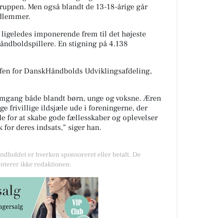
gruppen. Men også blandt de 13-18-årige går
edlemmer.
igeledes imponerende frem til det højeste
åndboldspillere. En stigning på 4.138
efen for DanskHåndbolds Udviklingsafdeling,
fremgang både blandt børn, unge og voksne. Æren
nge frivillige ildsjæle ude i foreningerne, der
jde for at skabe gode fællesskaber og oplevelser
 for deres indsats,” siger han.
Indholdet er hverken sponsoreret eller betalt. De
nterer ikke redaktionen.