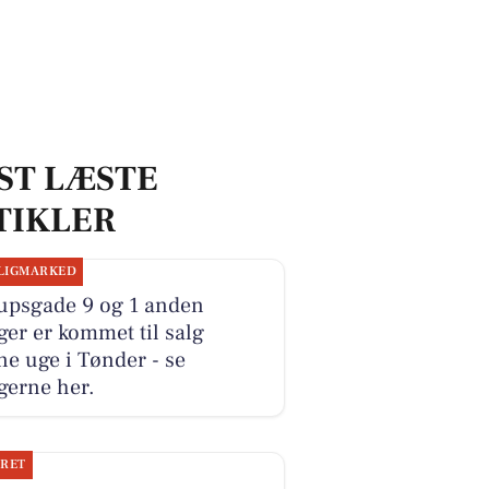
ST LÆSTE
TIKLER
LIGMARKED
upsgade 9 og 1 anden
ger er kommet til salg
e uge i Tønder - se
gerne her.
JRET