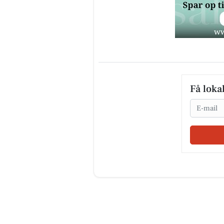
Få loka
Email