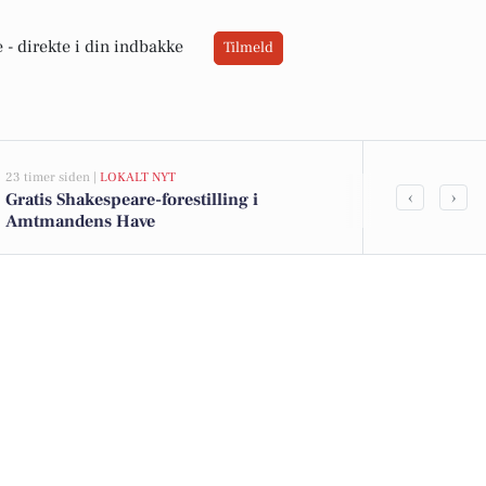
 -
direkte i din indbakke
Tilmeld
23 timer siden |
LOKALT NYT
05-08-2026 19:30
‹
›
Gratis Shakespeare-forestilling i
Forberedelser
Amtmandens Have
fuld gang