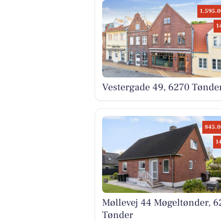
1.595.0
1
Vestergade 49, 6270 Tønde
845.0
1
Møllevej 44 Møgeltønder, 6
Tønder