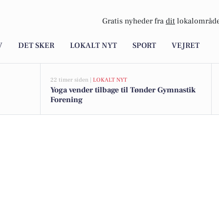
Gratis nyheder fra
dit
lokalområde
V
DET SKER
LOKALT NYT
SPORT
VEJRET
22 timer siden |
LOKALT NYT
Yoga vender tilbage til Tønder Gymnastik
Forening