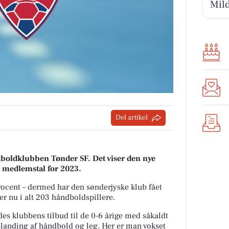
Mild
Del artikel
oldklubben Tønder SF. Det viser den nye
 medlemstal for 2023.
ocent – dermed har den sønderjyske klub fået
r nu i alt 203 håndboldspillere.
des klubbens tilbud til de 0-6 årige med såkaldt
 blanding af håndbold og leg. Her er man vokset