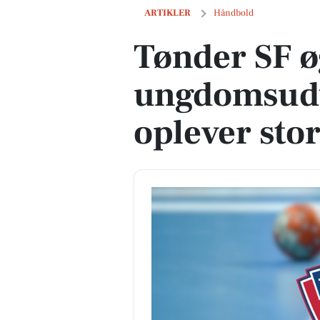
Tønder SF øger fokus på ungdomsudvik
ARTIKLER
Håndbold
Tønder SF ø
ungdomsudv
oplever st