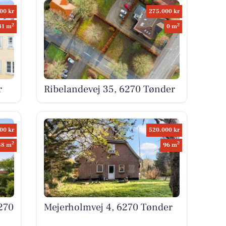
00 kr
275.000 kr
2
2
41 m
0 m
r
Ribelandevej 35, 6270 Tønder
00 kr
520.000 kr
2
2
48 m
96 m
270
Mejerholmvej 4, 6270 Tønder