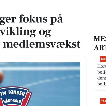
ling og oplever stor medlemsvækst
ger fokus på
ikling og
ME
or medlemsvækst
AR
BO
Hor
boli
denn
boli
VE