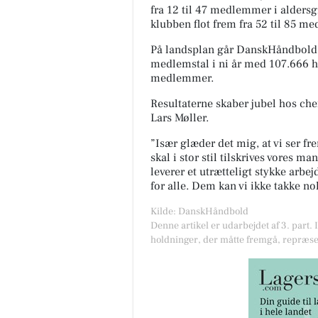
fra 12 til 47 medlemmer i alders
klubben flot frem fra 52 til 85 m
På landsplan går DanskHåndbold l
medlemstal i ni år med 107.666 h
medlemmer.
Resultaterne skaber jubel hos ch
Lars Møller.
”Især glæder det mig, at vi ser 
skal i stor stil tilskrives vores ma
leverer et utrætteligt stykke arbe
for alle. Dem kan vi ikke takke nok
Kilde: DanskHåndbold
Denne artikel er udarbejdet af 3. part. 
holdninger, der måtte fremgå, repræse