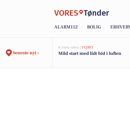
VORES
Tønder
ALARM112
BOLIG
ERHVER
6 timer siden |
VEJRET
Seneste nyt ›
Mild start med lidt bid i luften