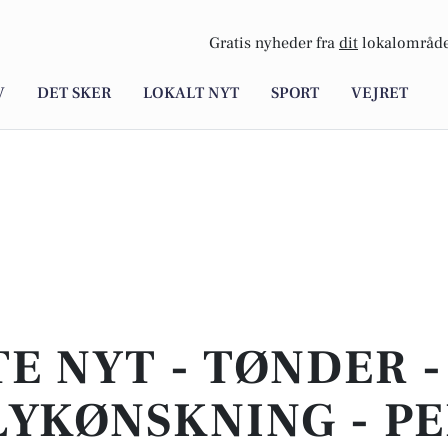
Gratis nyheder fra
dit
lokalområde
V
DET SKER
LOKALT NYT
SPORT
VEJRET
E NYT - TØNDER 
LYKØNSKNING - P