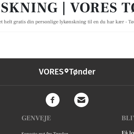
SKNING | VORES 
t helt gratis din personlige lykønskning til en du har kær - T
VORES
Tønder
GENVEJE
BLI
Få l