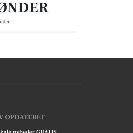
TØNDER
ønder
V OPDATERET
okale nyheder GRATIS