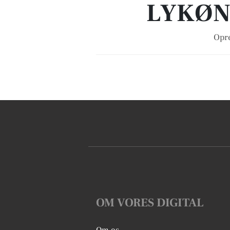
LYKØN
Opre
OM VORES DIGITAL