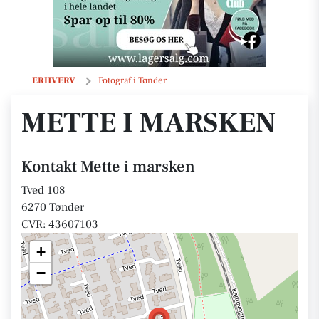
Mette i marsken
ERHVERV
Fotograf i Tønder
METTE I MARSKEN
Kontakt Mette i marsken
Tved 108
6270 Tønder
CVR: 43607103
+
−