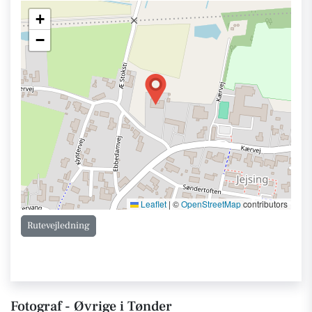
+
−
Leaflet
|
©
OpenStreetMap
contributors
Rutevejledning
Fotograf - Øvrige i Tønder