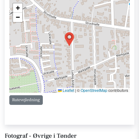
+
−
Leaflet
|
©
OpenStreetMap
contributors
Rutevejledning
Fotograf - Øvrige i Tønder