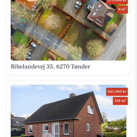
275.000 kr
2
0 m
Ribelandevej 35, 6270 Tønder
845.000 kr
2
148 m