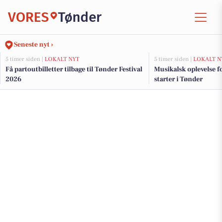
VORES
Tønder
Seneste nyt ›
5 timer siden |
LOKALT NYT
5 timer siden |
LOKALT N
Få partoutbilletter tilbage til Tønder Festival
Musikalsk oplevelse f
2026
starter i Tønder