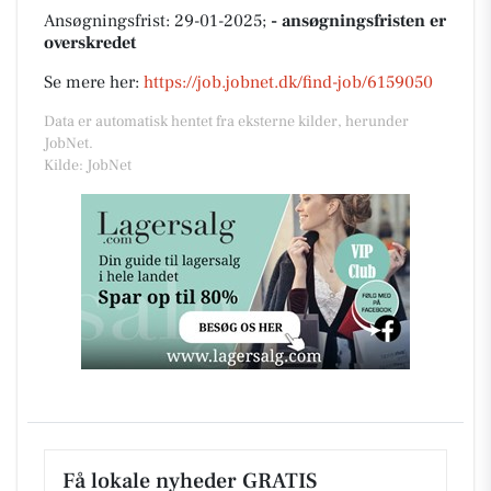
Ansøgningsfrist: 29-01-2025;
- ansøgningsfristen er
overskredet
Se mere her:
https://job.jobnet.dk/find-job/6159050
Data er automatisk hentet fra eksterne kilder, herunder
JobNet.
Kilde: JobNet
Få lokale nyheder GRATIS