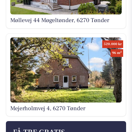
Møllevej 44 Møgeltønder, 6270 Tønder
520.000 kr
2
96 m
Mejerholmvej 4, 6270 Tønder