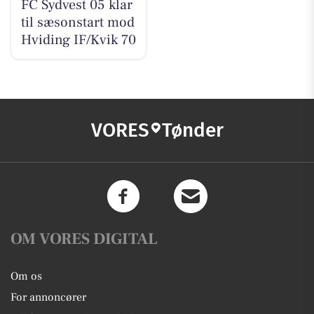
FC Sydvest 05 klar
til sæsonstart mod
Hviding IF/Kvik 70
VORES
Tønder
OM VORES DIGITAL
Om os
For annoncører