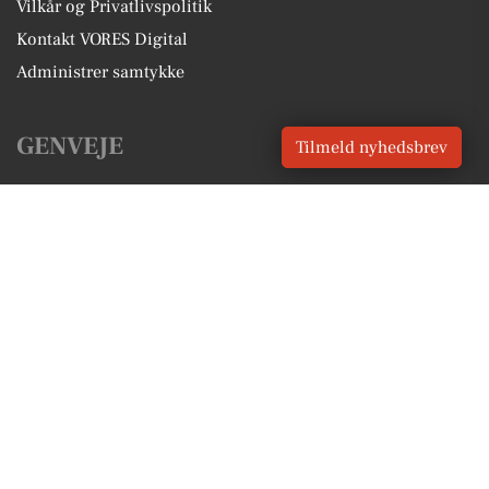
Vilkår og Privatlivspolitik
Kontakt VORES Digital
Administrer samtykke
GENVEJE
Tilmeld nyhedsbrev
Seneste nyt fra Tønder
Vores lokale erhverv
Kalenderen for Tønder
Fakta om Tønder
Erhvervsartikler
Tønder Kommune
Få en gratis salgsvurdering
Sponsoreret indhold
Alt om Tønder