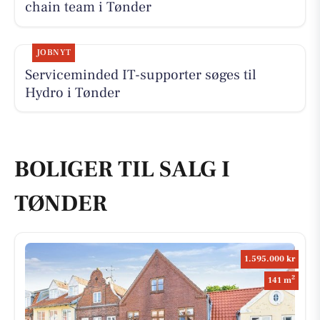
chain team i Tønder
JOBNYT
Serviceminded IT-supporter søges til
Hydro i Tønder
BOLIGER TIL SALG I
TØNDER
1.595.000 kr
2
141 m