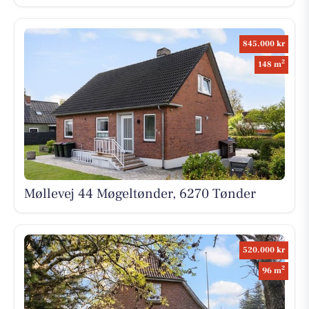
845.000 kr
2
148 m
Møllevej 44 Møgeltønder, 6270 Tønder
520.000 kr
2
96 m