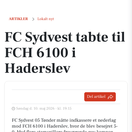
FC Sydvest tabte til FCH 6100 i Haderslev
ARTIKLER
Lokalt nyt
FC Sydvest tabte til
FCH 6100 i
Haderslev
Del artikel
Søndag d. 10. maj 2026 - kl. 19:15
FC Sydvest 05 Tønder måtte indkassere et nederlag
mod FCH 6100 i Haderslev, hvor de blev besejret 5-