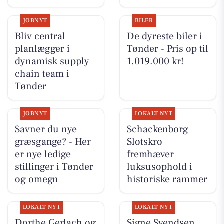
JOBNYT
BILER
Bliv central
De dyreste biler i
planlægger i
Tønder - Pris op til
dynamisk supply
1.019.000 kr!
chain team i
Tønder
JOBNYT
LOKALT NYT
Savner du nye
Schackenborg
græsgange? - Her
Slotskro
er nye ledige
fremhæver
stillinger i Tønder
luksusophold i
og omegn
historiske rammer
LOKALT NYT
LOKALT NYT
Dorthe Gerlach og
Signe Svendsen