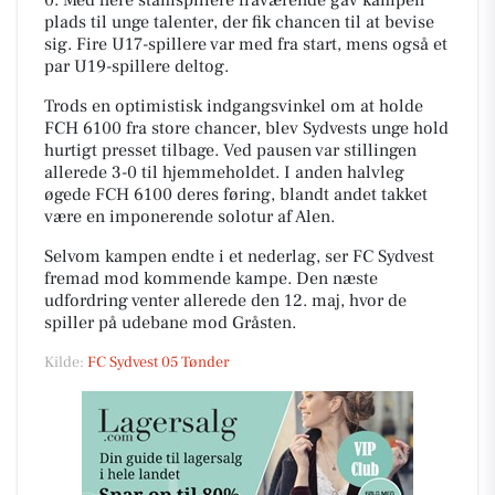
0. Med flere stamspillere fraværende gav kampen
plads til unge talenter, der fik chancen til at bevise
sig. Fire U17-spillere var med fra start, mens også et
par U19-spillere deltog.
Trods en optimistisk indgangsvinkel om at holde
FCH 6100 fra store chancer, blev Sydvests unge hold
hurtigt presset tilbage. Ved pausen var stillingen
allerede 3-0 til hjemmeholdet. I anden halvleg
øgede FCH 6100 deres føring, blandt andet takket
være en imponerende solotur af Alen.
Selvom kampen endte i et nederlag, ser FC Sydvest
fremad mod kommende kampe. Den næste
udfordring venter allerede den 12. maj, hvor de
spiller på udebane mod Gråsten.
Kilde:
FC Sydvest 05 Tønder