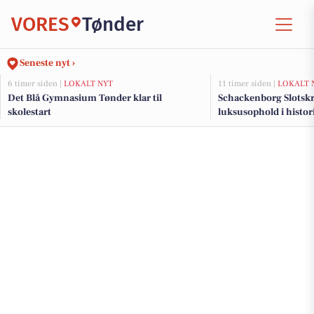
VORES
Tønder
Seneste nyt ›
6 timer siden |
LOKALT NYT
11 timer siden |
LOKALT 
Det Blå Gymnasium Tønder klar til
Schackenborg Slotsk
skolestart
luksusophold i histo