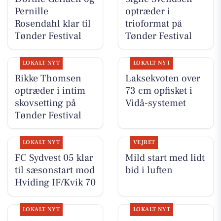
Pernille
optræder i
Rosendahl klar til
trioformat på
Tønder Festival
Tønder Festival
LOKALT NYT
LOKALT NYT
Rikke Thomsen
Laksekvoten over
optræder i intim
73 cm opfisket i
skovsetting på
Vidå-systemet
Tønder Festival
LOKALT NYT
VEJRET
FC Sydvest 05 klar
Mild start med lidt
til sæsonstart mod
bid i luften
Hviding IF/Kvik 70
LOKALT NYT
LOKALT NYT