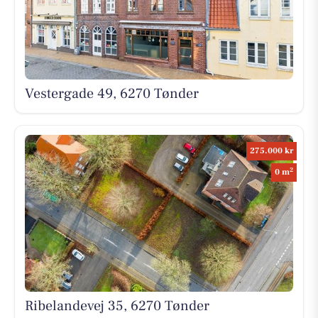
Vestergade 49, 6270 Tønder
275.000 kr
2
0 m
Ribelandevej 35, 6270 Tønder