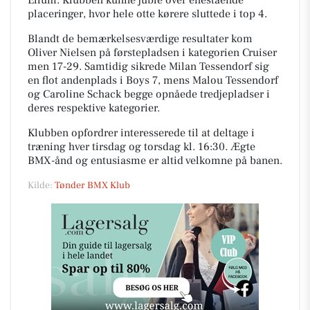
Ellum. Klubben kunne juble over enestående
placeringer, hvor hele otte kørere sluttede i top 4.
Blandt de bemærkelsesværdige resultater kom
Oliver Nielsen på førstepladsen i kategorien Cruiser
men 17-29. Samtidig sikrede Milan Tessendorf sig
en flot andenplads i Boys 7, mens Malou Tessendorf
og Caroline Schack begge opnåede tredjepladser i
deres respektive kategorier.
Klubben opfordrer interesserede til at deltage i
træning hver tirsdag og torsdag kl. 16:30. Ægte
BMX-ånd og entusiasme er altid velkomne på banen.
Kilde:
Tønder BMX Klub