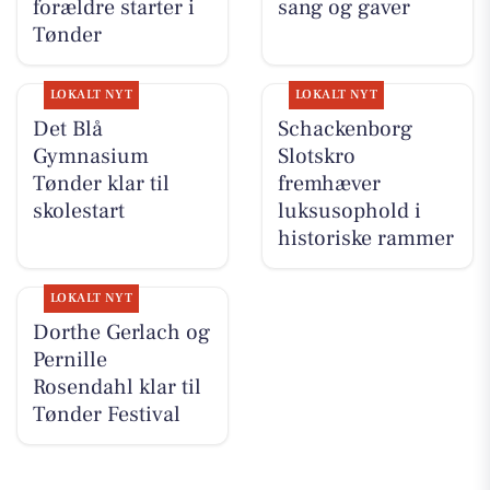
forældre starter i
sang og gaver
Tønder
LOKALT NYT
LOKALT NYT
Det Blå
Schackenborg
Gymnasium
Slotskro
Tønder klar til
fremhæver
skolestart
luksusophold i
historiske rammer
LOKALT NYT
Dorthe Gerlach og
Pernille
Rosendahl klar til
Tønder Festival