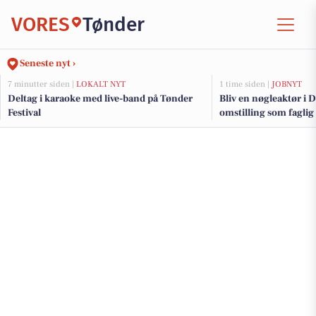
VORES
Tønder
Seneste nyt ›
7 minutter siden |
LOKALT NYT
1 time siden |
JOBNYT
Deltag i karaoke med live-band på Tønder
Bliv en nøgleaktør i
Festival
omstilling som faglig 
Naturtilskud i Tønder