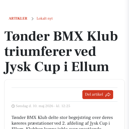
Tønder BMX Klub triumferer ved Jysk Cup i Ellum
ARTIKLER
Lokalt nyt
Tønder BMX Klub
triumferer ved
Jysk Cup i Ellum
Del artikel
Søndag d. 10. maj 2026 - kl. 12:25
Tønder BMX Klub delte stor begejstring over deres
køreres præstationer ved 2. afdeling af Jysk Cup i