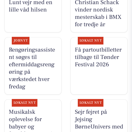
Lunt vejr med en
Christian Schack
lille våd hilsen
vinder nordisk
mesterskab i BMX
for tredje år
JOBNYT
LOKALT NYT
Rengøringsassiste
Få partoutbilletter
nt søges til
tilbage til Tønder
eftermiddagsreng
Festival 2026
øring på
værkstedet hver
fredag
LOKALT NYT
LOKALT NYT
Musikalsk
Sejr fejret på
oplevelse for
Jejsing
babyer og
BørneUnivers med