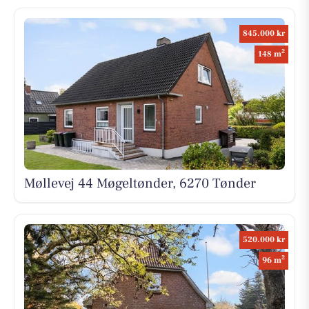
845.000 kr
2
148 m
Møllevej 44 Møgeltønder, 6270 Tønder
520.000 kr
2
96 m