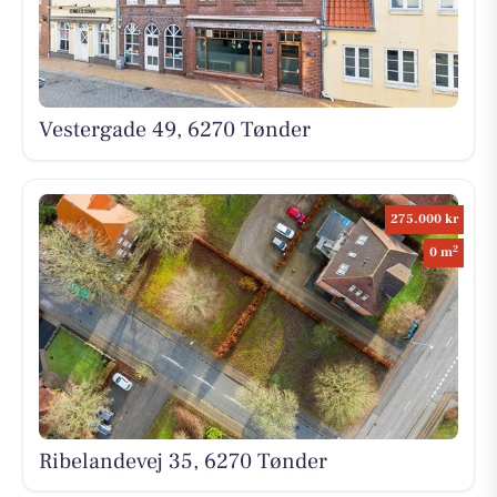
Vestergade 49, 6270 Tønder
275.000 kr
2
0 m
Ribelandevej 35, 6270 Tønder