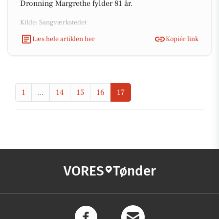
Dronning Margrethe fylder 81 år.
Kilde: Sangværkstedet
Læs hele artiklen her
Kopiér link
1
...
14
15
16
17
VORES
Tønder