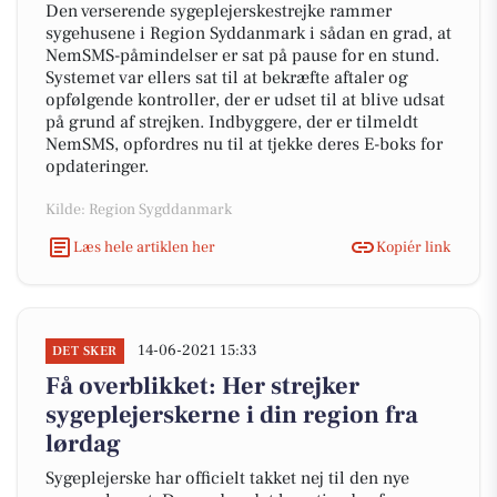
Den verserende sygeplejerskestrejke rammer
sygehusene i Region Syddanmark i sådan en grad, at
NemSMS-påmindelser er sat på pause for en stund.
Systemet var ellers sat til at bekræfte aftaler og
opfølgende kontroller, der er udset til at blive udsat
på grund af strejken. Indbyggere, der er tilmeldt
NemSMS, opfordres nu til at tjekke deres E-boks for
opdateringer.
Kilde: Region Sygddanmark
Læs hele artiklen her
Kopiér link
14-06-2021 15:33
DET SKER
Få overblikket: Her strejker
sygeplejerskerne i din region fra
lørdag
Sygeplejerske har officielt takket nej til den nye