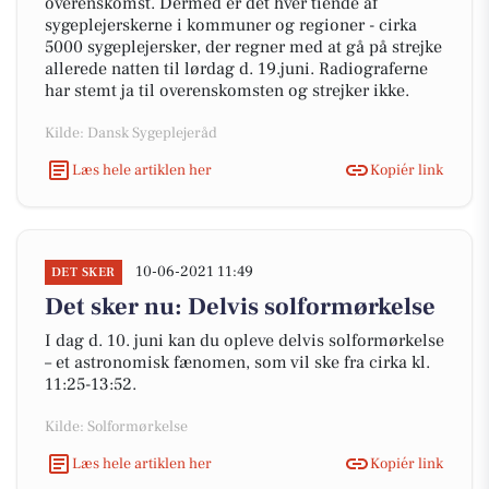
overenskomst. Dermed er det hver tiende af
sygeplejerskerne i kommuner og regioner - cirka
5000 sygeplejersker, der regner med at gå på strejke
allerede natten til lørdag d. 19.juni. Radiograferne
har stemt ja til overenskomsten og strejker ikke.
Kilde: Dansk Sygeplejeråd
Læs hele artiklen her
Kopiér link
10-06-2021 11:49
DET SKER
Det sker nu: Delvis solformørkelse
I dag d. 10. juni kan du opleve delvis solformørkelse
– et astronomisk fænomen, som vil ske fra cirka kl.
11:25-13:52.
Kilde: Solformørkelse
Læs hele artiklen her
Kopiér link