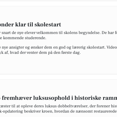
er klar til skolestart
nart de nye elever velkommen til skolens begyndelse. De har f
l de kommende studerende.
e nye ansigter og ønsker dem en god og lærerig skolestart. Vide
ryk af, hvad der venter dem på den første dag.
 fremhæver luksusophold i historiske ram
gæster til at opleve deres luksus dobbeltværelser, der forener 
opdatering beskriver kroen, hvordan de nænsomt restaurerede v