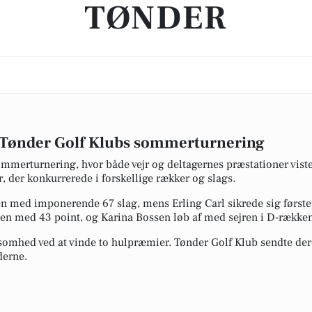
TØNDER
il Tønder Golf Klubs sommerturnering
mmerturnering, hvor både vejr og deltagernes præstationer viste 
r, der konkurrerede i forskellige rækker og slags.
n med imponerende 67 slag, mens Erling Carl sikrede sig først
sen med 43 point, og Karina Bossen løb af med sejren i D-række
mhed ved at vinde to hulpræmier. Tønder Golf Klub sendte dere
derne.