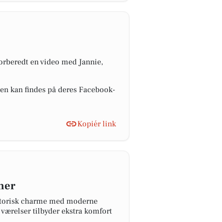
orberedt en video med Jannie,
oen kan findes på deres Facebook-
Kopiér link
mer
historisk charme med moderne
ærelser tilbyder ekstra komfort