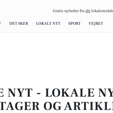
Gratis nyheder fra
dit
lokalområde
V
DET SKER
LOKALT NYT
SPORT
VEJRET
E NYT - LOKALE N
TAGER OG ARTIKL