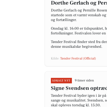
Dorthe Gerlach og Pern
Dorthe Gerlach og Pernille Rosend
startede som et varmt venskab og 
og fortællinger.
Onsdag kl. 16:00 er tidspunktet,
fortolkninger. Festivalen lover e
Tønder Festival finder sted fra den
denne musikalske begivenhed.
Kilde:
Tønder Festival (Official)
9 timer siden
LOKALT NYT
Signe Svendsen optræde
Tønder Festival byder igen i år p
sange og musikalitet. Svendsen, som
skal opleves torsdag kl. 15:30.