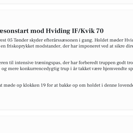
 sæsonstart mod Hviding IF/Kvik 70
vest 05 Tønder skyder efterårssæsonen i gang. Holdet møder Hvi
en friskoprykket modstander, der har imponeret ved at sikre dire
en til intensive træningspas, der har forberedt truppen godt trod
 og mere konkurrencedygtig trup i år takket være hjemvendte s
 at møde op klokken 19 for at bakke op om holdet i denne loven