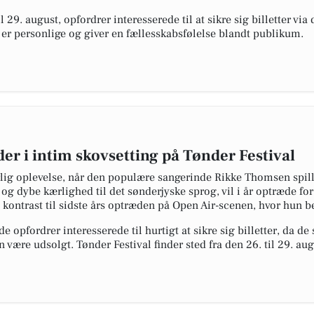
il 29. august, opfordrer interesserede til at sikre sig billetter v
e er personlige og giver en fællesskabsfølelse blandt publikum.
r i intim skovsetting på Tønder Festival
rlig oplevelse, når den populære sangerinde Rikke Thomsen spill
 og dybe kærlighed til det sønderjyske sprog, vil i år optræde fo
i kontrast til sidste års optræden på Open Air-scenen, hvor hun b
e opfordrer interesserede til hurtigt at sikre sig billetter, da de 
være udsolgt. Tønder Festival finder sted fra den 26. til 29. au