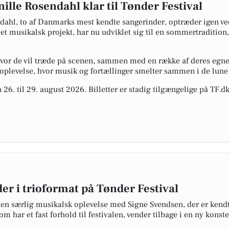
ille Rosendahl klar til Tønder Festival
ahl, to af Danmarks mest kendte sangerinder, optræder igen ved 
et musikalsk projekt, har nu udviklet sig til en sommertradition
 hvor de vil træde på scenen, sammen med en række af deres egn
n oplevelse, hvor musik og fortællinger smelter sammen i de lun
 26. til 29. august 2026. Billetter er stadig tilgængelige på TF.d
r i trioformat på Tønder Festival
å en særlig musikalsk oplevelse med Signe Svendsen, der er kend
 har et fast forhold til festivalen, vender tilbage i en ny konstel