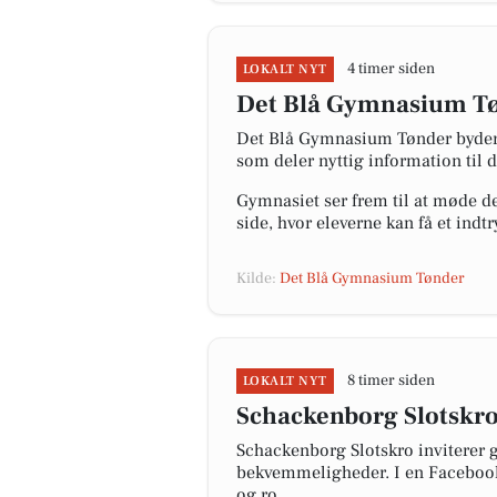
4 timer siden
LOKALT NYT
Det Blå Gymnasium Tønd
Det Blå Gymnasium Tønder byder s
som deler nyttig information ti
Gymnasiet ser frem til at møde d
side, hvor eleverne kan få et indt
Kilde:
Det Blå Gymnasium Tønder
8 timer siden
LOKALT NYT
Schackenborg Slotskro
Schackenborg Slotskro inviterer 
bekvemmeligheder. I en Facebook-
og ro.