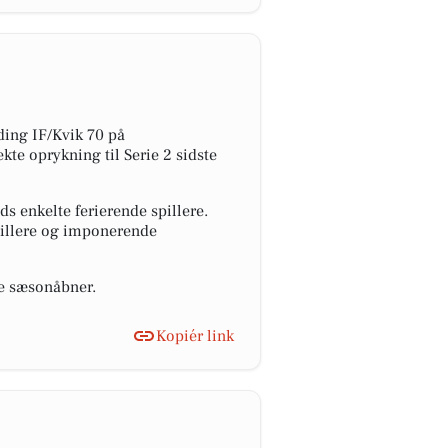
ding IF/Kvik 70 på
kte oprykning til Serie 2 sidste
s enkelte ferierende spillere.
pillere og imponerende
de sæsonåbner.
Kopiér link