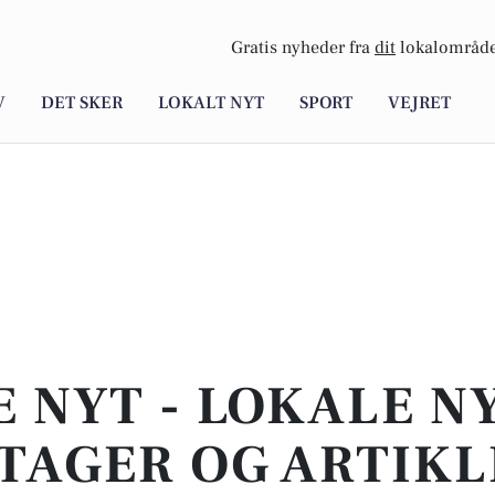
Gratis nyheder fra
dit
lokalområde
V
DET SKER
LOKALT NYT
SPORT
VEJRET
E NYT - LOKALE N
TAGER OG ARTIKL