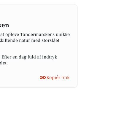
ken
r at opleve Tøndermarskens unikke
skiftende natur med storslået
 Efter en dag fuld af indtryk
let.
Kopiér link