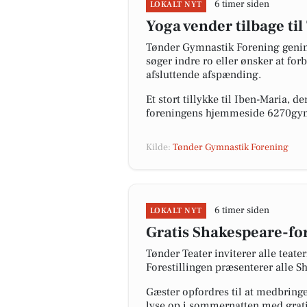
6 timer siden
LOKALT NYT
Yoga vender tilbage t
Tønder Gymnastik Forening genin
søger indre ro eller ønsker at fo
afsluttende afspænding.
Et stort tillykke til Iben-Maria,
foreningens hjemmeside 6270gym
Kilde:
Tønder Gymnastik Forening
6 timer siden
LOKALT NYT
Gratis Shakespeare-fo
Tønder Teater inviterer alle teat
Forestillingen præsenterer alle 
Gæster opfordres til at medbring
lyse op i sommernatten med grati