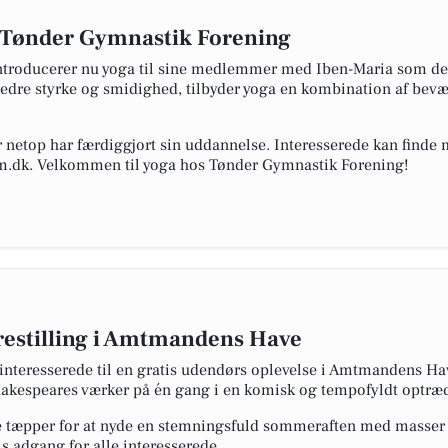
il Tønder Gymnastik Forening
troducerer nu yoga til sine medlemmer med Iben-Maria som den 
rbedre styrke og smidighed, tilbyder yoga en kombination af be
 der netop har færdiggjort sin uddannelse. Interesserede kan find
.dk. Velkommen til yoga hos Tønder Gymnastik Forening!
restilling i Amtmandens Have
erinteresserede til en gratis udendørs oplevelse i Amtmandens Hav
Shakespeares værker på én gang i en komisk og tempofyldt optræ
e tæpper for at nyde en stemningsfuld sommeraften med masser a
s adgang for alle interesserede.