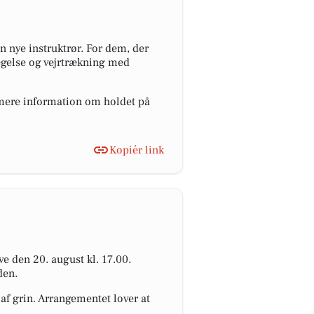
nye instruktrør. For dem, der
vægelse og vejrtrækning med
e mere information om holdet på
Kopiér link
e den 20. august kl. 17.00.
den.
f grin. Arrangementet lover at