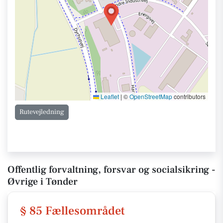
Leaflet
|
©
OpenStreetMap
contributors
Rutevejledning
Offentlig forvaltning, forsvar og socialsikring -
Øvrige i Tønder
§ 85 Fællesområdet