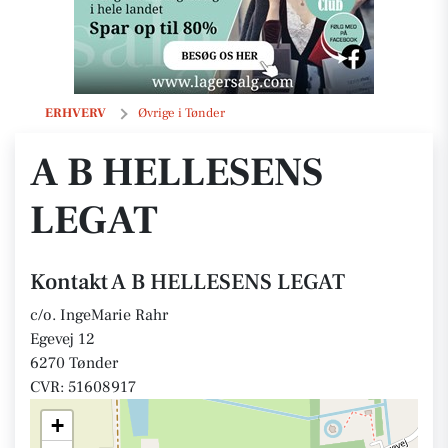
A B HELLESENS LEGAT
ERHVERV
Øvrige i Tønder
A B HELLESENS
LEGAT
Kontakt A B HELLESENS LEGAT
c/o. IngeMarie Rahr
Egevej 12
6270 Tønder
CVR: 51608917
+