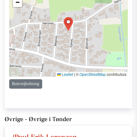
−
Leaflet
|
©
OpenStreetMap
contributors
Rutevejledning
Øvrige - Øvrige i Tønder