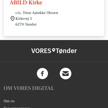
ABILD Kirke
c/o. Trine Aaløkke Olesen
Kirkevej 5
6270 Tønder
VORES
Tønder
OM VORES DIGITAL
Om os