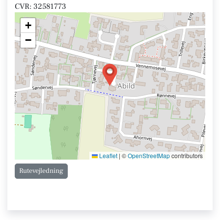
CVR: 32581773
+
−
Leaflet
|
©
OpenStreetMap
contributors
Rutevejledning