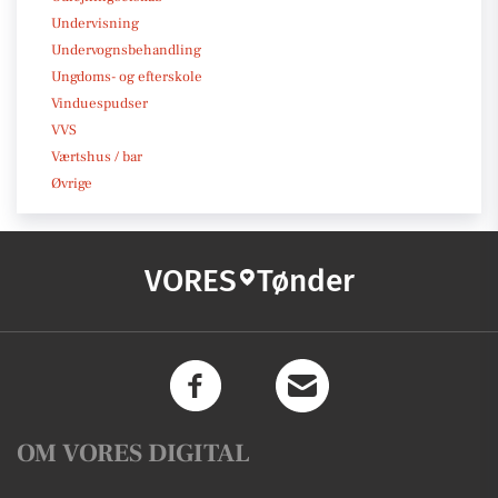
Undervisning
Undervognsbehandling
Ungdoms- og efterskole
Vinduespudser
VVS
Værtshus / bar
Øvrige
VORES
Tønder
OM VORES DIGITAL