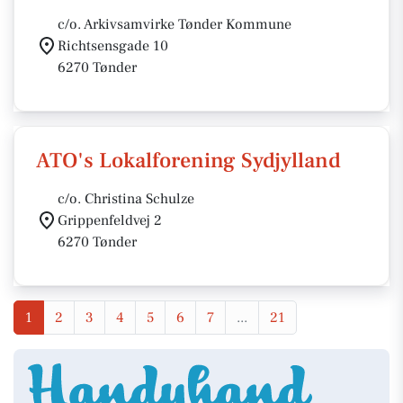
c/o. Arkivsamvirke Tønder Kommune
Richtsensgade 10
6270 Tønder
ATO's Lokalforening Sydjylland
c/o. Christina Schulze
Grippenfeldvej 2
6270 Tønder
1
2
3
4
5
6
7
...
21