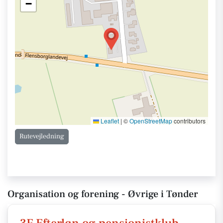
−
Leaflet
|
©
OpenStreetMap
contributors
Rutevejledning
Organisation og forening - Øvrige i Tønder