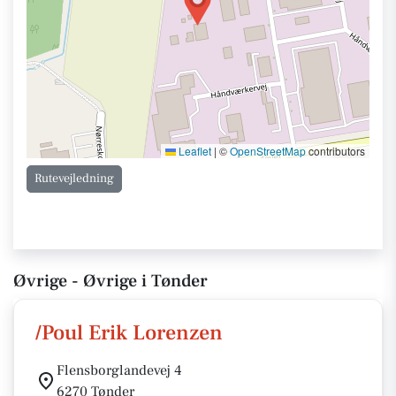
Leaflet
|
©
OpenStreetMap
contributors
Rutevejledning
Øvrige - Øvrige i Tønder
/Poul Erik Lorenzen
Flensborglandevej 4
6270 Tønder