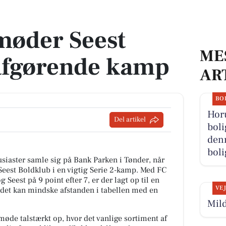
gørende kamp
møder Seest
ME
 afgørende kamp
AR
BO
Hor
Del artikel
boli
denn
boli
usiaster samle sig på Bank Parken i Tønder, når
Seest Boldklub i en vigtig Serie 2-kamp. Med FC
 Seest på 9 point efter 7, er der lagt op til en
VE
et kan mindske afstanden i tabellen med en
Mild
 møde talstærkt op, hvor det vanlige sortiment af