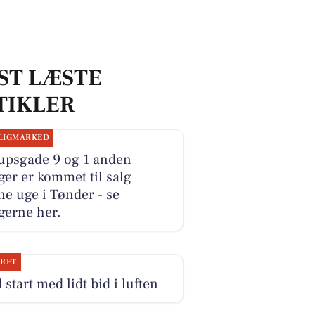
ST LÆSTE
TIKLER
LIGMARKED
upsgade 9 og 1 anden
ger er kommet til salg
e uge i Tønder - se
gerne her.
JRET
 start med lidt bid i luften