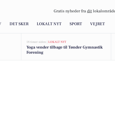
Gratis nyheder fra
dit
lokalområde
V
DET SKER
LOKALT NYT
SPORT
VEJRET
18 timer siden |
LOKALT NYT
Yoga vender tilbage til Tønder Gymnastik
Forening