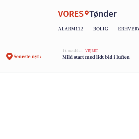
VORES
Tønder
ALARM112
BOLIG
ERHVER
1 time siden |
VEJRET
Seneste nyt ›
Mild start med lidt bid i luften