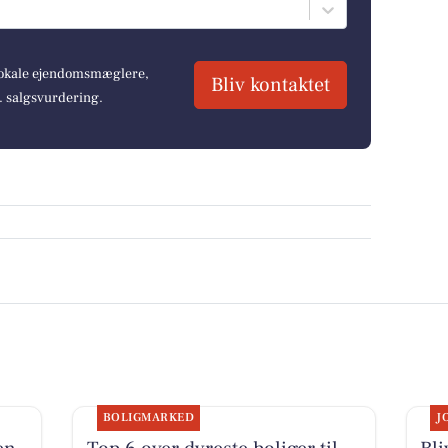
 lokale ejendomsmæglere,
Bliv kontaktet
r. salgsvurdering.
BOLIGMARKED
J