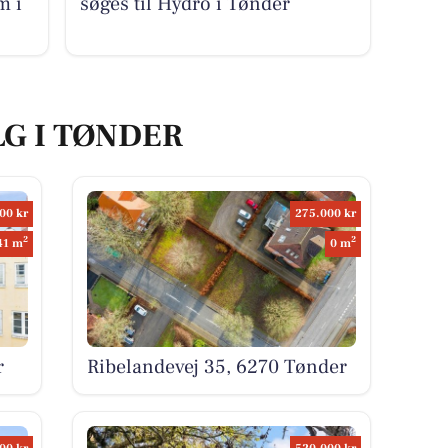
m i
søges til Hydro i Tønder
LG I TØNDER
00 kr
275.000 kr
2
2
41 m
0 m
r
Ribelandevej 35, 6270 Tønder