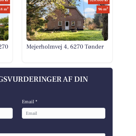
00 kr
520.000 kr
2
2
48 m
96 m
270
Mejerholmvej 4, 6270 Tønder
LGSVURDERINGER AF DIN
Email *