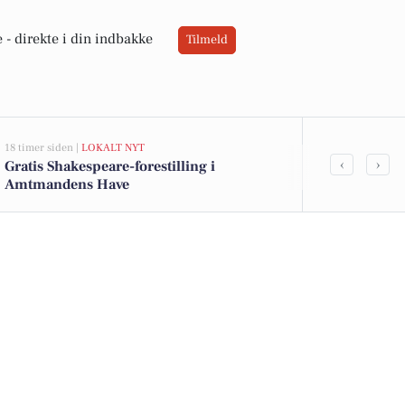
 -
direkte i din indbakke
Tilmeld
18 timer siden |
LOKALT NYT
05-08-2026 19:30
‹
›
Gratis Shakespeare-forestilling i
Forberedelser
Amtmandens Have
fuld gang