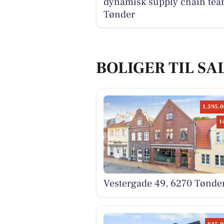
dynamisk supply chain tea
Tønder
BOLIGER TIL SA
1.595.0
1
Vestergade 49, 6270 Tønde