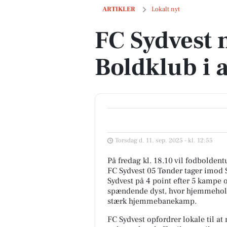
FC Sydvest møder Seest Boldklub i af
ARTIKLER
Lokalt nyt
FC Sydvest 
Boldklub i
Torsdag d. 11. sep. 2025 - kl. 12:55
På fredag kl. 18.10 vil fodboldent
FC Sydvest 05 Tønder tager imod 
Sydvest på 4 point efter 5 kampe og
spændende dyst, hvor hjemmehold
stærk hjemmebanekamp.
FC Sydvest opfordrer lokale til at