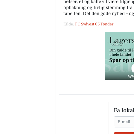
pølser, øl og kaffe vil være tilgæ
opbakning og livlig stemning fra t
tabellen. Del den gode nyhed – og
Kilde:
FC Sydvest 05 Tønder
Få loka
Email