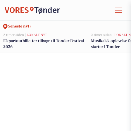
VORES
Tønder
Seneste nyt ›
2 timer siden |
LOKALT NYT
2 timer siden |
LOKALT N
Få partoutbilletter tilbage til Tønder Festival
Musikalsk oplevelse f
2026
starter i Tønder