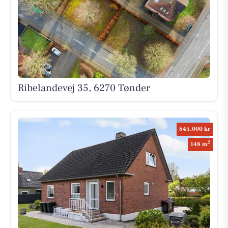
Ribelandevej 35, 6270 Tønder
845.000 kr
2
148 m