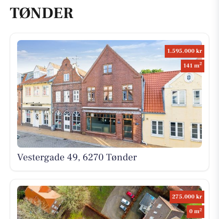
TØNDER
1.595.000 kr
2
141 m
Vestergade 49, 6270 Tønder
275.000 kr
2
0 m