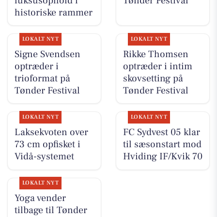
luksusophold i
Tønder Festival
historiske rammer
LOKALT NYT
LOKALT NYT
Signe Svendsen
Rikke Thomsen
optræder i
optræder i intim
trioformat på
skovsetting på
Tønder Festival
Tønder Festival
LOKALT NYT
LOKALT NYT
Laksekvoten over
FC Sydvest 05 klar
73 cm opfisket i
til sæsonstart mod
Vidå-systemet
Hviding IF/Kvik 70
LOKALT NYT
Yoga vender
tilbage til Tønder