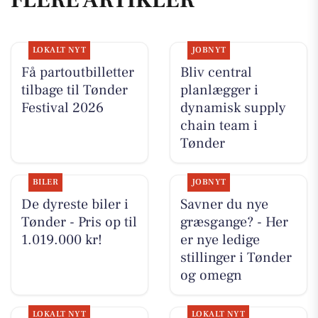
FLERE ARTIKLER
LOKALT NYT
JOBNYT
Få partoutbilletter
Bliv central
tilbage til Tønder
planlægger i
Festival 2026
dynamisk supply
chain team i
Tønder
BILER
JOBNYT
De dyreste biler i
Savner du nye
Tønder - Pris op til
græsgange? - Her
1.019.000 kr!
er nye ledige
stillinger i Tønder
og omegn
LOKALT NYT
LOKALT NYT