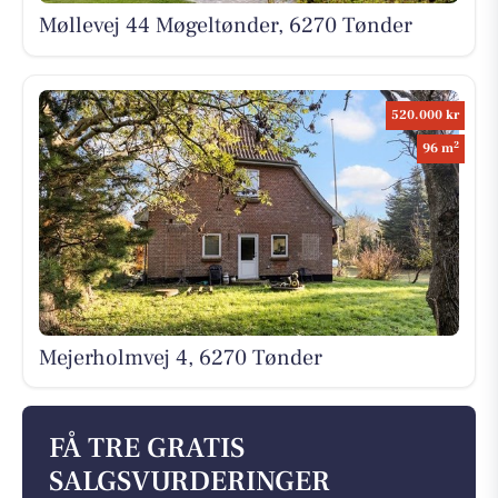
Møllevej 44 Møgeltønder, 6270 Tønder
520.000 kr
2
96 m
Mejerholmvej 4, 6270 Tønder
FÅ TRE GRATIS
SALGSVURDERINGER