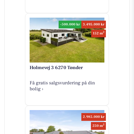
-500.000 kr
3.495.000 kr
2
152 m
Holmevej 3 6270 Tønder
Få gratis salgsvurdering på din
bolig ›
2.985.000 kr
2
250 m