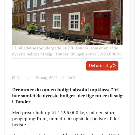
På billedet ses Søndergade 1 6270 Tønder, som er en af de
dyreste boliger til salg i Tønder. Boligen koster 3.995.000 kr.
Del artikel
Onsdag d. 05. aug. 2026 - kl. 13:02
Drømmer du om en bolig i absolut topklasse? Vi
har samlet de dyreste boliger, der lige nu er til salg
i Tønder.
Med priser helt op til 4.295.000 kr, skal den store
pengepung frem, men du får også det bedste af det
bedste.