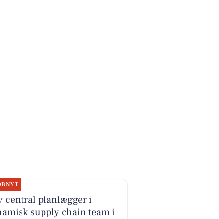
OBNYT
v central planlægger i
namisk supply chain team i