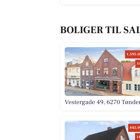
BOLIGER TIL SA
1.595.0
1
Vestergade 49, 6270 Tønde
845.0
1