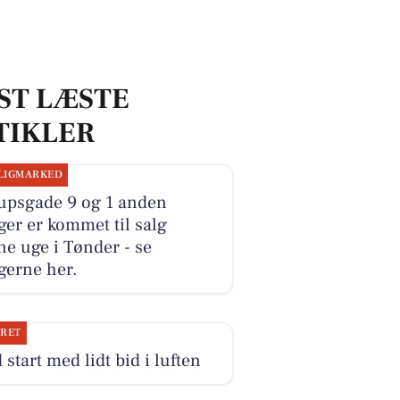
ST LÆSTE
TIKLER
LIGMARKED
upsgade 9 og 1 anden
ger er kommet til salg
e uge i Tønder - se
gerne her.
JRET
 start med lidt bid i luften