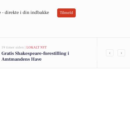
 -
direkte i din indbakke
Tilmeld
19 timer siden |
LOKALT NYT
05-08-2026 19:30
‹
›
Gratis Shakespeare-forestilling i
Forberedelser
Amtmandens Have
fuld gang