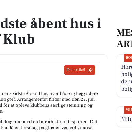
olf Klub
dste åbent hus i
ME
f Klub
AR
BO
Hor
Del artikel
boli
denn
boli
æsonens sidste Åbent Hus, hvor både nybegyndere
ed golf. Arrangementet finder sted den 27. juli
d for at opleve klubbens særlige stemning og
VE
e.
Mild
 deltagerne med en introduktion til sporten. Det
e kan få en forsmag på glæden ved golf, uanset