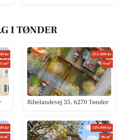
LG I TØNDER
00 kr
275.000 kr
2
2
41 m
0 m
r
Ribelandevej 35, 6270 Tønder
00 kr
520.000 kr
2
2
48 m
96 m