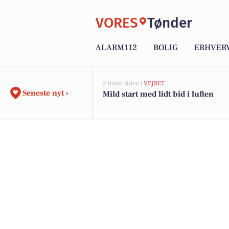
VORES
Tønder
ALARM112
BOLIG
ERHVER
2 timer siden |
VEJRET
Seneste nyt ›
Mild start med lidt bid i luften