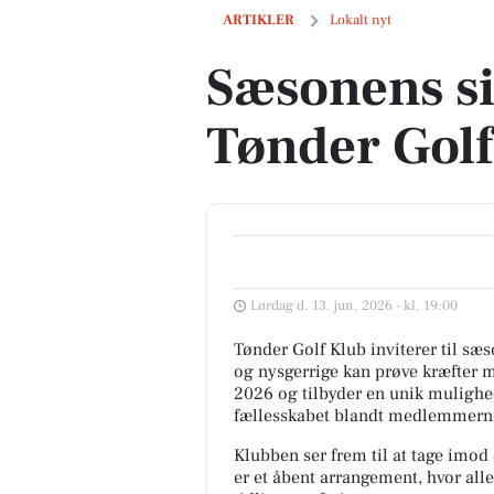
Sæsonens sidste åbent hus i Tønder G
ARTIKLER
Lokalt nyt
Sæsonens si
Tønder Gol
Lørdag d. 13. jun. 2026 - kl. 19:00
Tønder Golf Klub inviterer til s
og nysgerrige kan prøve kræfter m
2026 og tilbyder en unik mulighe
fællesskabet blandt medlemmern
Klubben ser frem til at tage imod
er et åbent arrangement, hvor all