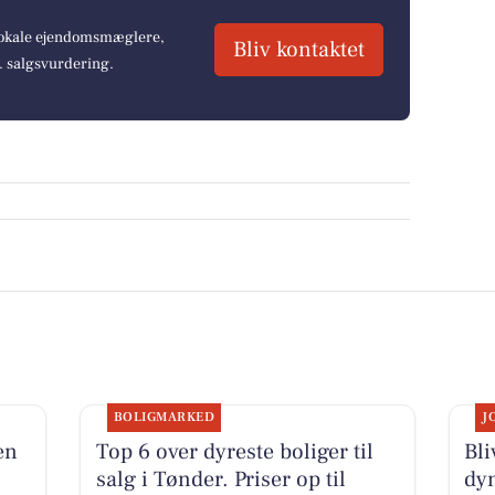
 lokale ejendomsmæglere,
Bliv kontaktet
r. salgsvurdering.
BOLIGMARKED
J
en
Top 6 over dyreste boliger til
Bli
salg i Tønder. Priser op til
dy