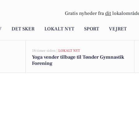
Gratis nyheder fra
dit
lokalområde
V
DET SKER
LOKALT NYT
SPORT
VEJRET
18 timer siden |
LOKALT NYT
Yoga vender tilbage til Tønder Gymnastik
Forening