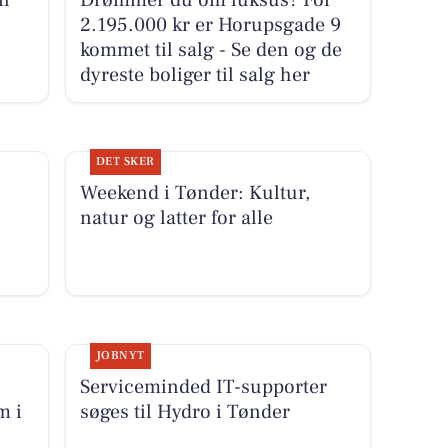
il
Drømmer du om luksus? For
2.195.000 kr er Horupsgade 9
kommet til salg - Se den og de
dyreste boliger til salg her
DET SKER
Weekend i Tønder: Kultur,
natur og latter for alle
JOBNYT
Serviceminded IT-supporter
m i
søges til Hydro i Tønder