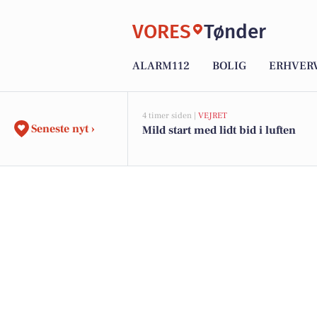
VORES
Tønder
ALARM112
BOLIG
ERHVER
4 timer siden |
VEJRET
Seneste nyt ›
Mild start med lidt bid i luften