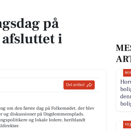
tet i Tønder
ngsdag på
fsluttet i
ME
AR
BO
Hor
Del artikel
boli
denn
boli
ing om den første dag på Folkemødet, der blev
er og diskussioner på Ungdommensplads.
ingspolitikere og lokale ledere, heriblandt
VE
direktør.