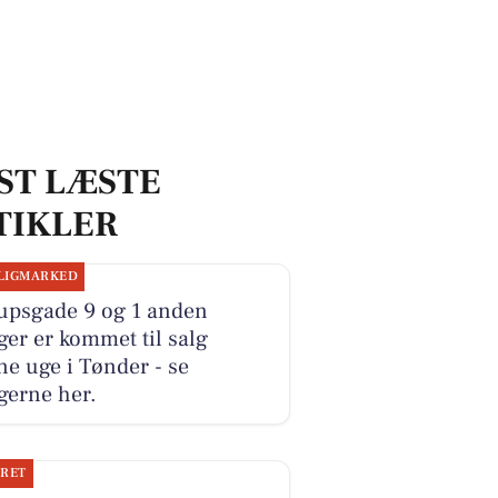
ST LÆSTE
TIKLER
LIGMARKED
upsgade 9 og 1 anden
ger er kommet til salg
e uge i Tønder - se
gerne her.
JRET