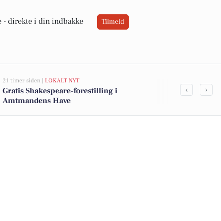
 -
direkte i din indbakke
Tilmeld
21 timer siden |
LOKALT NYT
05-08-2026 19:30
‹
›
Gratis Shakespeare-forestilling i
Forberedelser
Amtmandens Have
fuld gang