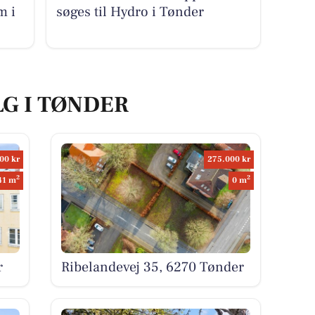
m i
søges til Hydro i Tønder
LG I TØNDER
00 kr
275.000 kr
2
2
41 m
0 m
r
Ribelandevej 35, 6270 Tønder