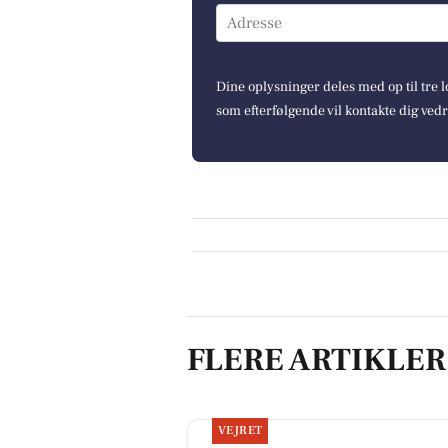
Adresse
Dine oplysninger deles med op til tre
som efterfølgende vil kontakte dig ved
FLERE ARTIKLER
VEJRET