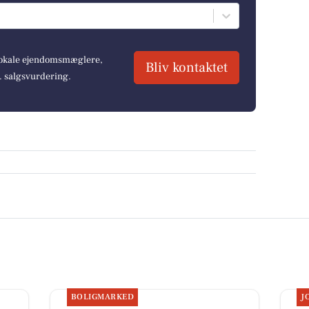
 lokale ejendomsmæglere,
Bliv kontaktet
r. salgsvurdering.
BOLIGMARKED
J