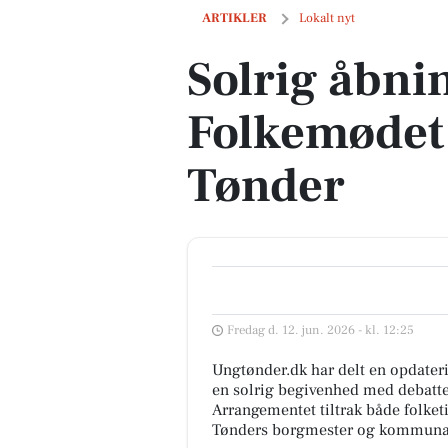
Solrig åbningsdag på Folkemødet afslut
ARTIKLER
Lokalt nyt
Solrig åbni
Folkemødet a
Tønder
Fredag d. 12. jun. 2026 - kl. 12:25
Ungtønder.dk har delt en opdater
en solrig begivenhed med debatt
Arrangementet tiltrak både folket
Tønders borgmester og kommunal