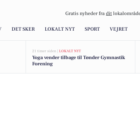
Gratis nyheder fra
dit
lokalområde
V
DET SKER
LOKALT NYT
SPORT
VEJRET
21 timer siden |
LOKALT NYT
Yoga vender tilbage til Tønder Gymnastik
Forening