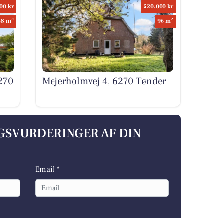
00 kr
520.000 kr
2
2
48 m
96 m
270
Mejerholmvej 4, 6270 Tønder
LGSVURDERINGER AF DIN
Email *