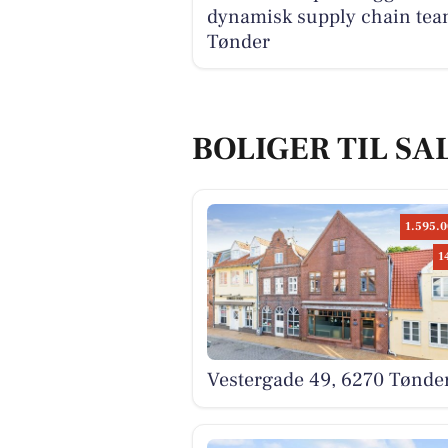
dynamisk supply chain tea
Tønder
BOLIGER TIL SA
1.595.0
1
Vestergade 49, 6270 Tønde