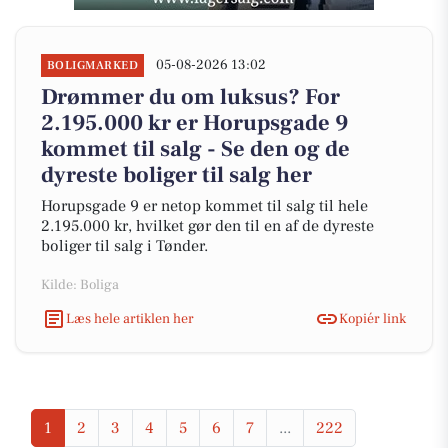
05-08-2026 13:02
BOLIGMARKED
Drømmer du om luksus? For
2.195.000 kr er Horupsgade 9
kommet til salg - Se den og de
dyreste boliger til salg her
Horupsgade 9 er netop kommet til salg til hele
2.195.000 kr, hvilket gør den til en af de dyreste
boliger til salg i Tønder.
Kilde: Boliga
Læs hele artiklen her
Kopiér link
1
2
3
4
5
6
7
...
222