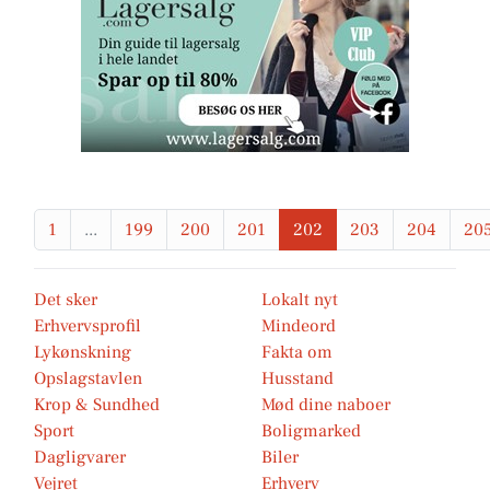
1
...
199
200
201
202
203
204
20
Det sker
Lokalt nyt
Erhvervsprofil
Mindeord
Lykønskning
Fakta om
Opslagstavlen
Husstand
Krop & Sundhed
Mød dine naboer
Sport
Boligmarked
Dagligvarer
Biler
Vejret
Erhverv