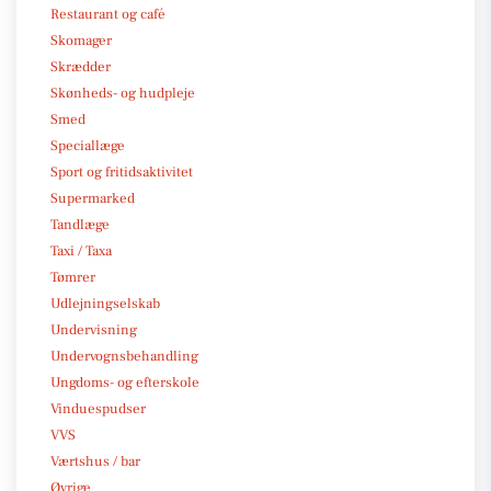
Restaurant og café
Skomager
Skrædder
Skønheds- og hudpleje
Smed
Speciallæge
Sport og fritidsaktivitet
Supermarked
Tandlæge
Taxi / Taxa
Tømrer
Udlejningselskab
Undervisning
Undervognsbehandling
Ungdoms- og efterskole
Vinduespudser
VVS
Værtshus / bar
Øvrige