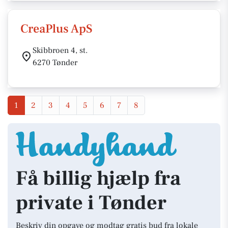
CreaPlus ApS
Skibbroen 4, st.
6270 Tønder
1
2
3
4
5
6
7
8
Få billig hjælp fra
private i Tønder
Beskriv din opgave og modtag gratis bud fra lokale