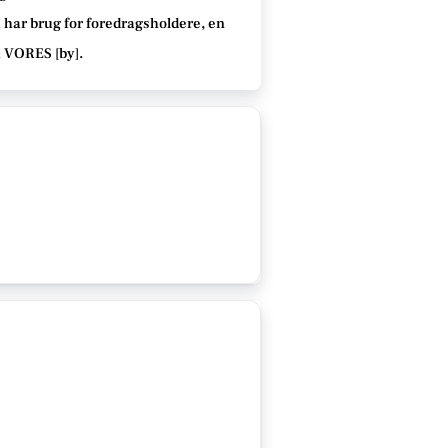
 har brug for foredragsholdere, en
å VORES [
by
]
.