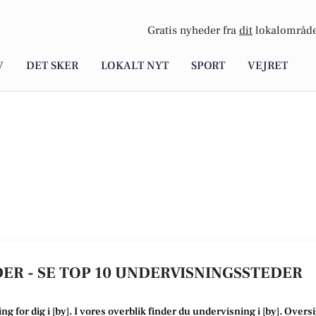
Gratis nyheder fra
dit
lokalområde
V
DET SKER
LOKALT NYT
SPORT
VEJRET
ER - SE TOP 10 UNDERVISNINGSSTEDER
ing
for dig i [
by
]. I vores overblik finder du undervisning i [
by
].
Oversi