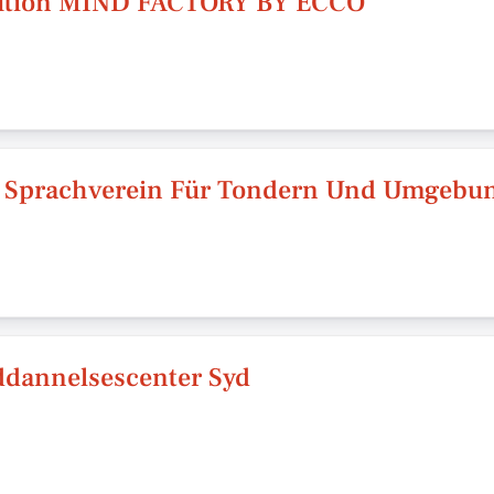
itution MIND FACTORY BY ECCO
 Sprachverein Für Tondern Und Umgebu
ddannelsescenter Syd