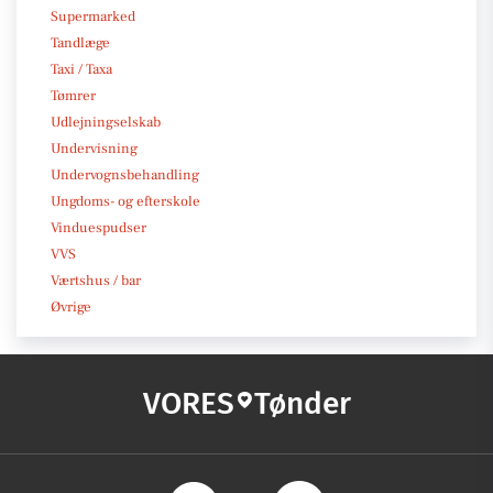
Supermarked
Tandlæge
Taxi / Taxa
Tømrer
Udlejningselskab
Undervisning
Undervognsbehandling
Ungdoms- og efterskole
Vinduespudser
VVS
Værtshus / bar
Øvrige
VORES
Tønder