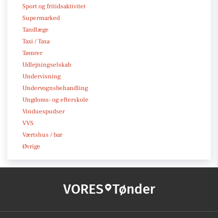
Sport og fritidsaktivitet
Supermarked
Tandlæge
Taxi / Taxa
Tømrer
Udlejningselskab
Undervisning
Undervognsbehandling
Ungdoms- og efterskole
Vinduespudser
VVS
Værtshus / bar
Øvrige
VORES
Tønder