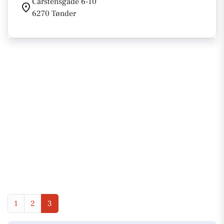
Carstensgade 6-10
6270 Tønder
1
2
3