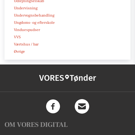
Udlejningselskab
Undervisning
Undervognsbehandling
Ungdoms- og efterskole
Vinduespudser
VVS
Værtshus / bar
Øvrige
VORES
Tønder
OM VORES DIGITAL