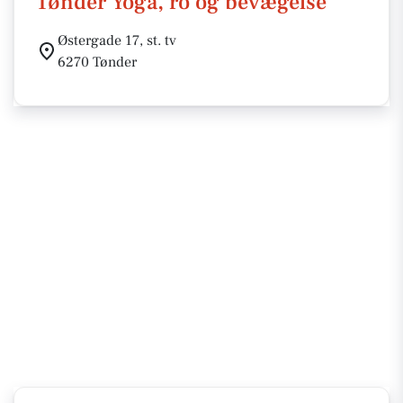
Tønder Yoga, ro og bevægelse
Østergade 17, st. tv
6270 Tønder