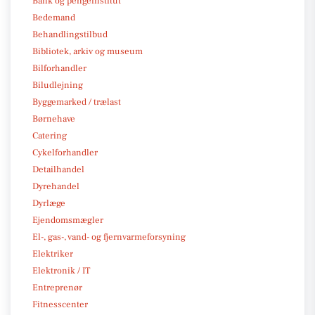
Bank og pengeinstitut
Bedemand
Behandlingstilbud
Bibliotek, arkiv og museum
Bilforhandler
Biludlejning
Byggemarked / trælast
Børnehave
Catering
Cykelforhandler
Detailhandel
Dyrehandel
Dyrlæge
Ejendomsmægler
El-, gas-, vand- og fjernvarmeforsyning
Elektriker
Elektronik / IT
Entreprenør
Fitnesscenter