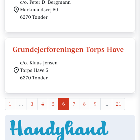
c/o. Peter D. Bergmann
Markmandsvej 50
6270 Tønder
Grundejerforeningen Torps Have
c/o. Klaus Jensen
Torps Have 5
6270 Tønder
1
...
3
4
5
6
7
8
9
...
21