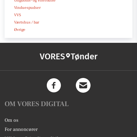
Ungdoms- og efterskole
Vinduespudser
VVS
Værtshus / bar
Øvrige
VORES
Tønder
OM VORES DIGITAL
Om os
For annoncører