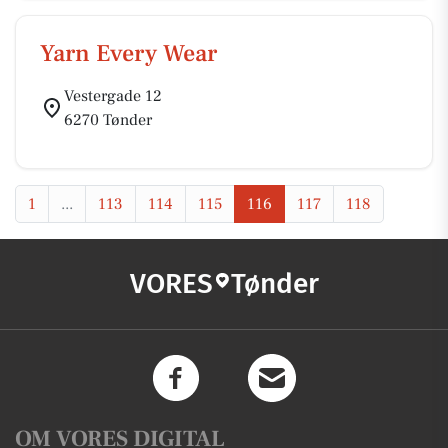
Yarn Every Wear
Vestergade 12
6270 Tønder
1
...
113
114
115
116
117
118
VORES
Tønder
OM VORES DIGITAL