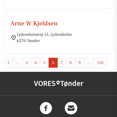
Arne W Kjeldsen
Lydersholmvej 15, Lydersholm
6270 Tønder
1
...
3
4
5
6
7
8
9
...
118
VORES
Tønder