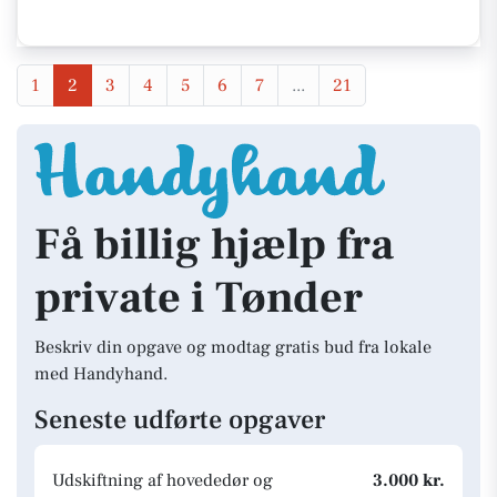
1
2
3
4
5
6
7
...
21
Få billig hjælp fra
private i Tønder
Beskriv din opgave og modtag gratis bud fra lokale
med Handyhand.
Seneste udførte opgaver
Udskiftning af hovededør og
3.000 kr.