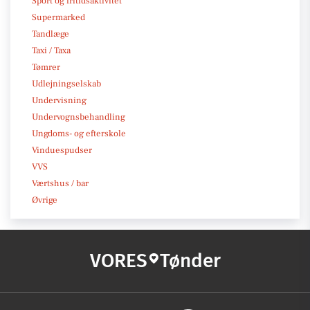
Sport og fritidsaktivitet
Supermarked
Tandlæge
Taxi / Taxa
Tømrer
Udlejningselskab
Undervisning
Undervognsbehandling
Ungdoms- og efterskole
Vinduespudser
VVS
Værtshus / bar
Øvrige
VORES
Tønder